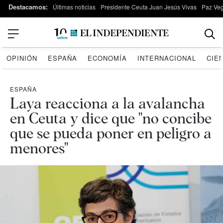
Destacamos:
Últimas noticias
Presidente Ceuta Juan Jesús Vivas
Paz Ve
OPINIÓN
ESPAÑA
ECONOMÍA
INTERNACIONAL
CIE
ESPAÑA
Laya reacciona a la avalancha
en Ceuta y dice que "no concibe
que se pueda poner en peligro a
menores"