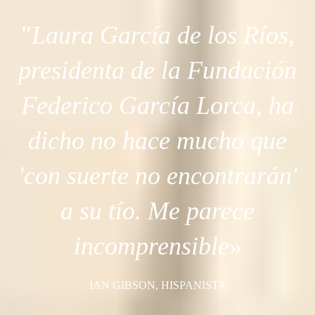
"
Laura García de los Ríos,
presidenta de la Fundación
Federico García Lorca, ha
dicho no hace mucho que
'con suerte no encontrarán'
a su tío. Me parece
incomprensible
»
IAN GIBSON, HISPANISTA