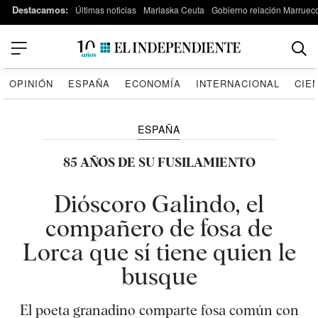
Destacamos:
Últimas noticias
Marlaska Ceuta
Gobierno relación Marruec
OPINIÓN
ESPAÑA
ECONOMÍA
INTERNACIONAL
CIE
ESPAÑA
85 AÑOS DE SU FUSILAMIENTO
Dióscoro Galindo, el
compañero de fosa de
Lorca que sí tiene quien le
busque
El poeta granadino comparte fosa común con