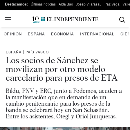
Destacamos:
Últimas noticias
Aída Bao
Josep Vilarasau
Paz Vega
Vall
OPINIÓN
ESPAÑA
ECONOMÍA
INTERNACIONAL
CIE
ESPAÑA
|
PAÍS VASCO
Los socios de Sánchez se
movilizan por otro modelo
carcelario para presos de ETA
Bildu, PNV y ERC, junto a Podemos, acuden a
la manifestación que en demanda de un
cambio penitenciario para los presos de la
banda se celebrará hoy en San Sebastián.
Entre los asistentes, Otegi y Oriol Junqueras.