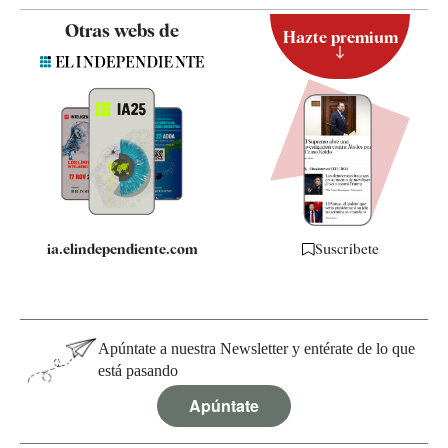
Contacto
Otras webs de
Hazte premium
Suscripción
Newsletter
Apps
Quiénes somos
Especificaciones
ia.elindependiente.com
Suscríbete
Apúntate a nuestra Newsletter y entérate de lo que
está pasando
Apúntate