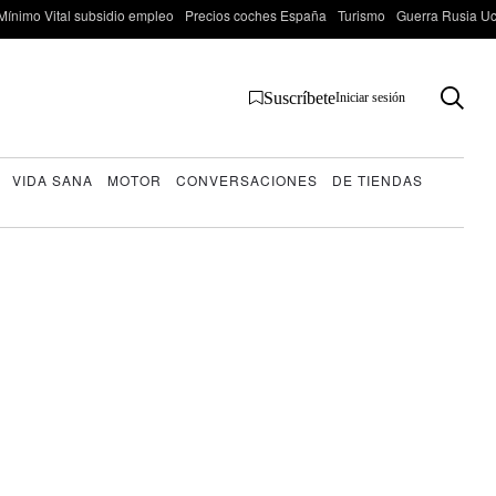
Mínimo Vital subsidio empleo
Precios coches España
Turismo
Guerra Rusia Ucr
Suscríbete
Iniciar sesión
VIDA SANA
MOTOR
CONVERSACIONES
DE TIENDAS