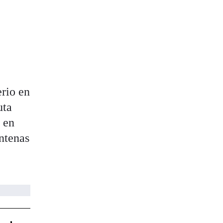
erio en
uta
 en
ntenas