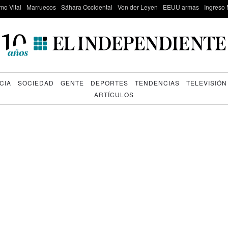
mo Vital
Marruecos
Sáhara Occidental
Von der Leyen
EEUU armas
Ingreso 
CIA
SOCIEDAD
GENTE
DEPORTES
TENDENCIAS
TELEVISIÓN
ARTÍCULOS