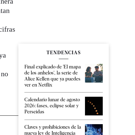
anera
ntan
cifras
TENDENCIAS
 ya
Final explicado de 'El mapa
de los anhelos', la serie de
 no
Alice Kellen que ya puedes
ver en Netflix
Calendario lunar de agosto
2026: fases, eclipse solar y
Perseidas
Claves y prohibiciones de la
nueva ley de Inteligencia