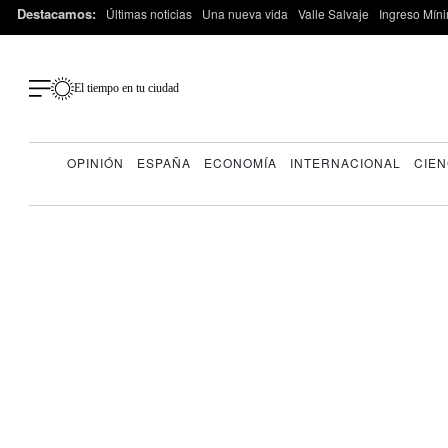
Destacamos:
Últimas noticias
Una nueva vida
Valle Salvaje
Ingreso Míni
El tiempo en tu ciudad
OPINIÓN
ESPAÑA
ECONOMÍA
INTERNACIONAL
CIEN