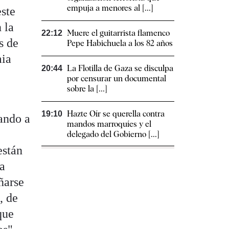
empuja a menores al [...]
este
 la
Muere el guitarrista flamenco
22:12
s de
Pepe Habichuela a los 82 años
mia
La Flotilla de Gaza se disculpa
20:44
por censurar un documental
sobre la [...]
Hazte Oír se querella contra
19:10
ando a
mandos marroquíes y el
delegado del Gobierno [...]
están
ha
ñarse
, de
que