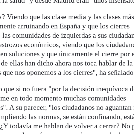
n la salud" y desde Madrid eran "unos insensat
? Viendo que las clase media y las clases má
lmente arruinando en España y que los cierres
 las comunidades de izquierdas a sus ciudada
strozos económicos, viendo que los ciudadan
den soluciones y que únicamente el cierre por 
 de ellas han dicho ahora nos toca hablar de la
s que nos oponemos a los cierres", ha señalado
 que si no fuera "por la decisión inequívoca d
irme en todo momento muchas comunidades
res". A su parecer, "los ciudadanos no aguantan
mpliendo las normas, se están confinando, est
. ¿Y todavía me hablan de volver a cerrar? No 