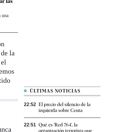
ar las
n una
ón
 de la
 el
 hemos
tido
ÚLTIMAS NOTICIAS
El precio del silencio de la
22:52
izquierda sobre Ceuta
Qué es 'Red 764', la
22:51
nunca
organización terrorista que