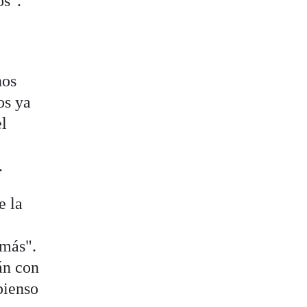
os".
s
nos
os ya
el
.
e la
 más".
án con
pienso