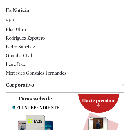
España
Es Noticia
Economía
SEPI
Internacional
Plus Ultra
Gente
Rodríguez Zapatero
Televisión
Pedro Sánchez
Tendencias
Guardia Civil
Leire Díez
Mercedes González Fernández
Corporativo
Contacto
Otras webs de
Hazte premium
Suscripción
Newsletter
Apps