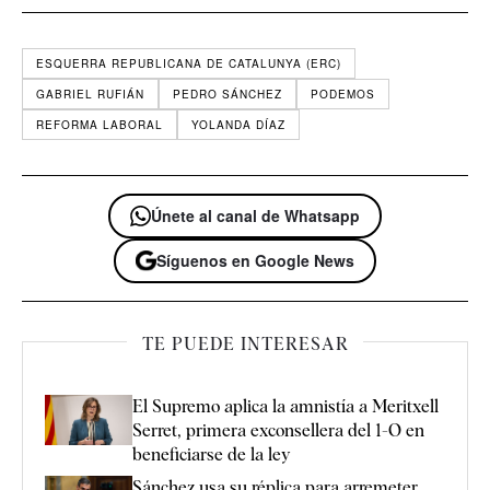
ESQUERRA REPUBLICANA DE CATALUNYA (ERC)
GABRIEL RUFIÁN
PEDRO SÁNCHEZ
PODEMOS
REFORMA LABORAL
YOLANDA DÍAZ
Únete al canal de Whatsapp
Síguenos en Google News
TE PUEDE INTERESAR
El Supremo aplica la amnistía a Meritxell
Serret, primera exconsellera del 1-O en
beneficiarse de la ley
Sánchez usa su réplica para arremeter