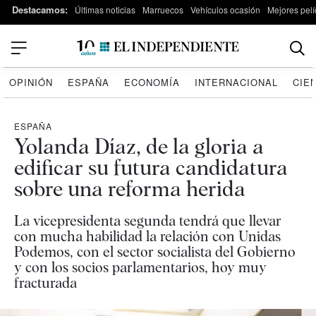
Destacamos:
Últimas noticias
Marruecos
Vehículos ocasión
Mejores pelí
OPINIÓN
ESPAÑA
ECONOMÍA
INTERNACIONAL
CIE
ESPAÑA
Yolanda Díaz, de la gloria a
edificar su futura candidatura
sobre una reforma herida
La vicepresidenta segunda tendrá que llevar
con mucha habilidad la relación con Unidas
Podemos, con el sector socialista del Gobierno
y con los socios parlamentarios, hoy muy
fracturada