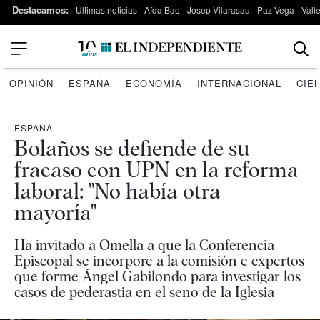
Destacamos:
Últimas noticias
Aída Bao
Josep Vilarasau
Paz Vega
Vall
OPINIÓN
ESPAÑA
ECONOMÍA
INTERNACIONAL
CIE
ESPAÑA
Bolaños se defiende de su
fracaso con UPN en la reforma
laboral: "No había otra
mayoría"
Ha invitado a Omella a que la Conferencia
Episcopal se incorpore a la comisión e expertos
que forme Ángel Gabilondo para investigar los
casos de pederastia en el seno de la Iglesia