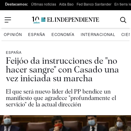
Destacamos:
Últimas noticias
Aída Bao
Fed Banco Santander
En tierra 
OPINIÓN
ESPAÑA
ECONOMÍA
INTERNACIONAL
CIE
ESPAÑA
Feijóo da instrucciones de "no
hacer sangre" con Casado una
vez iniciada su marcha
El que será nuevo líder del PP bendice un
manifiesto que agradece "profundamente el
servicio" de la actual dirección