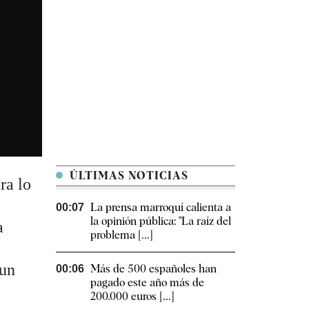
ÚLTIMAS NOTICIAS
ra lo
La prensa marroquí calienta a
00:07
la opinión pública: "La raíz del
a
problema [...]
 un
Más de 500 españoles han
00:06
pagado este año más de
200.000 euros [...]