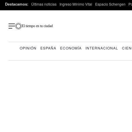
Destacamos:
Últimas noticias
Ingreso Mínimo Vital
Espacio Schengen
P
El tiempo en tu ciudad
OPINIÓN
ESPAÑA
ECONOMÍA
INTERNACIONAL
CIEN