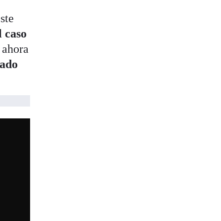
ste
l caso
 ahora
tado