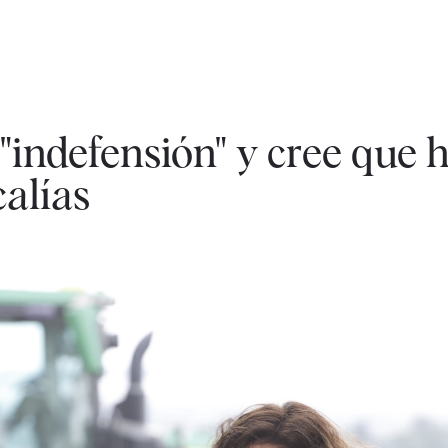
 "indefensión" y cree que 
calías