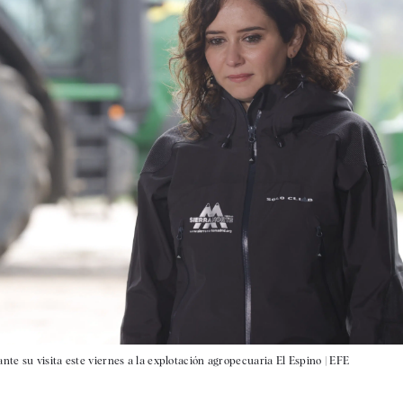
te su visita este viernes a la explotación agropecuaria El Espino |
EFE