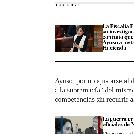
PUBLICIDAD
La Fiscalía 
su investigac
contrato que
Ayuso a inst
Hacienda
Ayuso, por no ajustarse al 
a la supremacía" del mismo
competencias sin recurrir a
La guerra en
oficiales de
120 agentes de l