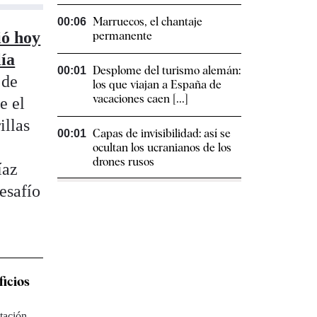
Marruecos, el chantaje
00:06
ió hoy
permanente
lía
Desplome del turismo alemán:
00:01
 de
los que viajan a España de
vacaciones caen [...]
e el
illas
Capas de invisibilidad: así se
00:01
ocultan los ucranianos de los
drones rusos
íaz
esafío
ficios
ntación