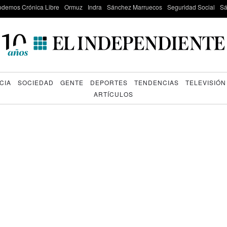
odemos Crónica Libre
Ormuz
Indra
Sánchez Marruecos
Seguridad Social
Sá
CIA
SOCIEDAD
GENTE
DEPORTES
TENDENCIAS
TELEVISIÓN
ARTÍCULOS