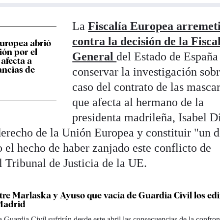
La
Fiscalía Europea arremet
contra la decisión de la Fisca
Europea abrió
ión por el
General
del Estado de España
 afecta a
ancias de
conservar la investigación sobr
caso del contrato de las mascar
que afecta al hermano de la
presidenta madrileña, Isabel D
derecho de la Unión Europea y constituir "un d
 el hecho de haber zanjado este conflicto de
l Tribunal de Justicia de la UE.
tre Marlaska y Ayuso que vacía de Guardia Civil los edi
 Madrid
a Guardia Civil sufrirán desde este abril las consecuencias de la confro