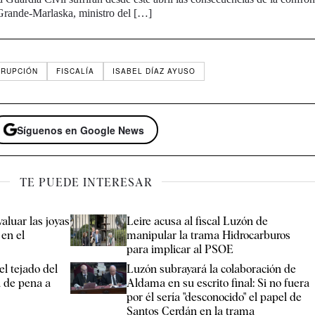
Grande-Marlaska, ministro del […]
RUPCIÓN
FISCALÍA
ISABEL DÍAZ AYUSO
Síguenos en Google News
TE PUEDE INTERESAR
aluar las joyas
Leire acusa al fiscal Luzón de
 en el
manipular la trama Hidrocarburos
para implicar al PSOE
el tejado del
Luzón subrayará la colaboración de
a de pena a
Aldama en su escrito final: Si no fuera
por él sería "desconocido" el papel de
Santos Cerdán en la trama