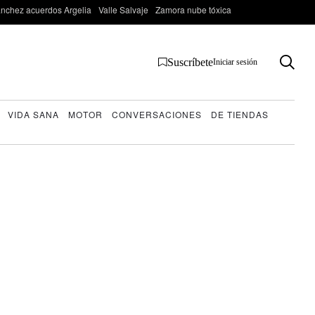
nchez acuerdos Argelia
Valle Salvaje
Zamora nube tóxica
Suscríbete
Iniciar sesión
VIDA SANA
MOTOR
CONVERSACIONES
DE TIENDAS