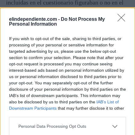
incluidas en el cuestionario figuraban o no en el
Diccionario de la RAE sino si la palabra
propuesta estaba o no correctamente escrita
elindependiente.com -
Do Not Process My
Personal Information
tomando como base el Diccionario de la RAE
(como se hacía constar en las instrucciones del
If you wish to opt-out of the sale, sharing to third parties, or
cuaderno de examen), "lo que es muy distinto".
processing of your personal or sensitive information for
targeted advertising by us, please use the below opt-out
section to confirm your selection. Please note that after your
En este sentido, los magistrados recuerdan que el
opt-out request is processed you may continue seeing
Diccionario únicamente recoge aquellas palabras
interest-based ads based on personal information utilized by
que han alcanzado "cierta reiteración en el uso, lo
us or personal information disclosed to third parties prior to
your opt-out. You may separately opt-out of the further
cual no resta legitimidad y/o corrección a una
disclosure of your personal information by third parties on the
palabra compuesta o derivada que a una fecha
IAB’s list of downstream participants. This information may
determinada no se incluya en el indicado
also be disclosed by us to third parties on the
IAB’s List of
Downstream Participants
that may further disclose it to other
Diccionario". Tanto es así que
el propio
third parties.
Ministerio del Interior utiliza habitualmente el
término 'ciberataque'
en sus comunicados de
Personal Data Processing Opt Outs