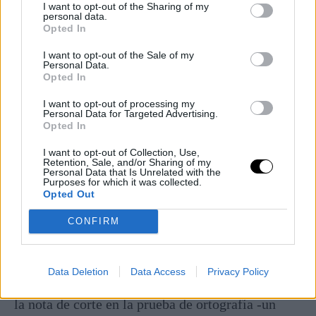
prensa, como el difundido el pasado 9 de abril
I want to opt-out of the Sharing of my
personal data.
para informar del balance de las amenazas
Opted In
neutralizadas durante 2021.
I want to opt-out of the Sale of my
Personal Data.
Fuente de polémica año tras año, el Ministerio del
Opted In
Interior ha decidido
eliminar la ortografía como
I want to opt-out of processing my
prueba de selección
en el acceso al Cuerpo
Personal Data for Targeted Advertising.
Opted In
Nacional, si bien se podrán incorporar contenidos
relacionados con aquélla en el ejercicio de
I want to opt-out of Collection, Use,
Retention, Sale, and/or Sharing of my
conocimientos. La medida tendrá efecto a partir
Personal Data that Is Unrelated with the
Purposes for which it was collected.
de la próxima convocatoria.
Opted Out
CONFIRM
Subida de la nota de corte
A lo que no accede el TSJM es a estimar el otro
Data Deletion
Data Access
Privacy Policy
motivo que sustentaba el recurso: el hecho de que
la nota de corte en la prueba de ortografía -un