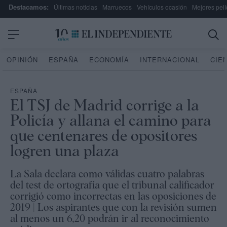
Destacamos:
Últimas noticias
Marruecos
Vehículos ocasión
Mejores pelí
OPINIÓN
ESPAÑA
ECONOMÍA
INTERNACIONAL
CIE
ESPAÑA
El TSJ de Madrid corrige a la
Policía y allana el camino para
que centenares de opositores
logren una plaza
La Sala declara como válidas cuatro palabras
del test de ortografía que el tribunal calificador
corrigió como incorrectas en las oposiciones de
2019 | Los aspirantes que con la revisión sumen
al menos un 6,20 podrán ir al reconocimiento