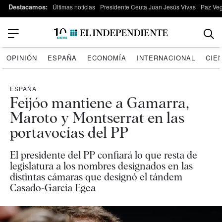
Destacamos:
Últimas noticias
Presidente Ceuta Juan Jesús Vivas
Paz Ve
OPINIÓN
ESPAÑA
ECONOMÍA
INTERNACIONAL
CIE
ESPAÑA
Feijóo mantiene a Gamarra,
Maroto y Montserrat en las
portavocías del PP
El presidente del PP confiará lo que resta de
legislatura a los nombres designados en las
distintas cámaras que designó el tándem
Casado-García Egea