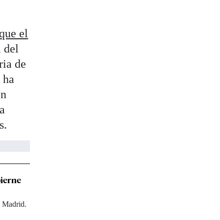
que el
 del
ria de
a ha
on
ha
s.
bierne
e Madrid.