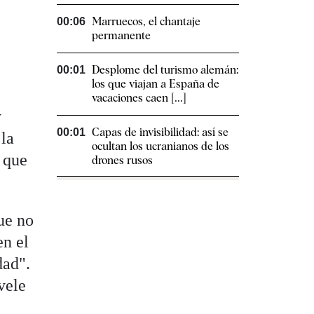
Marruecos, el chantaje
00:06
permanente
Desplome del turismo alemán:
00:01
los que viajan a España de
vacaciones caen [...]
y
Capas de invisibilidad: así se
00:01
 la
ocultan los ucranianos de los
 que
drones rusos
ue no
en el
dad".
vele