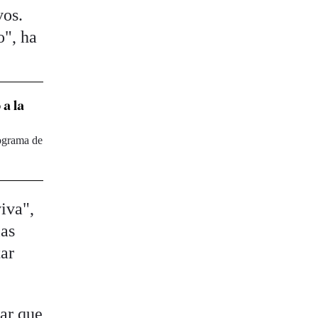
vos.
o", ha
 a la
rograma de
viva",
las
tar
car que