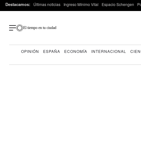
Destacamos:
Últimas noticias
Ingreso Mínimo Vital
Espacio Schengen
P
El tiempo en tu ciudad
OPINIÓN
ESPAÑA
ECONOMÍA
INTERNACIONAL
CIEN