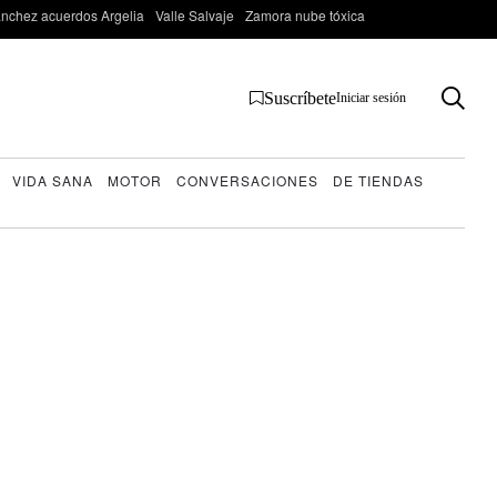
nchez acuerdos Argelia
Valle Salvaje
Zamora nube tóxica
Suscríbete
Iniciar sesión
VIDA SANA
MOTOR
CONVERSACIONES
DE TIENDAS