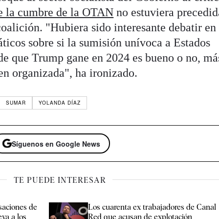
de la cumbre de la OTAN
no estuviera precedid
coalición. "Hubiera sido interesante debatir en
ticos sobre si la sumisión unívoca a Estados
 de que Trump gane en 2024 es bueno o no, más
en organizada", ha ironizado.
SUMAR
YOLANDA DÍAZ
Síguenos en Google News
TE PUEDE INTERESAR
saciones de
Los cuarenta ex trabajadores de Canal
va a los
Red que acusan de explotación