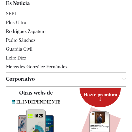
Es Noticia
Economía
SEPI
Internacional
Plus Ultra
Gente
Rodríguez Zapatero
Televisión
Pedro Sánchez
Tendencias
Guardia Civil
Leire Díez
Mercedes González Fernández
Corporativo
Contacto
Otras webs de
Hazte premium
Suscripción
Newsletter
Apps
Quiénes somos