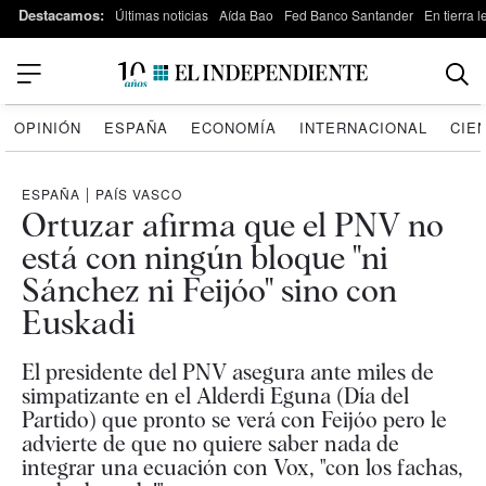
Destacamos:
Últimas noticias
Aída Bao
Fed Banco Santander
En tierra 
OPINIÓN
ESPAÑA
ECONOMÍA
INTERNACIONAL
CIE
ESPAÑA
|
PAÍS VASCO
Ortuzar afirma que el PNV no
está con ningún bloque "ni
Sánchez ni Feijóo" sino con
Euskadi
El presidente del PNV asegura ante miles de
simpatizante en el Alderdi Eguna (Día del
Partido) que pronto se verá con Feijóo pero le
advierte de que no quiere saber nada de
integrar una ecuación con Vox, "con los fachas,