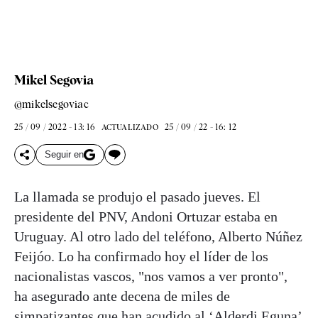
Mikel Segovia
@mikelsegoviac
25 / 09 / 2022 - 13: 16
25 / 09 / 22 - 16: 12
ACTUALIZADO
Seguir en
La llamada se produjo el pasado jueves. El
presidente del PNV, Andoni Ortuzar estaba en
Uruguay. Al otro lado del teléfono, Alberto Núñez
Feijóo. Lo ha confirmado hoy el líder de los
nacionalistas vascos, "nos vamos a ver pronto",
ha asegurado ante decena de miles de
simpatizantes que han acudido al
‘Alderdi Eguna’