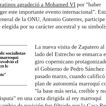
oratinos agradeció a Mohamed VI
por "haber
r este importante evento internacional". Est
general de la ONU, Antonio Guterres, participe
 elegida por su carácter ancestral y su simbol
La nueva visita de Zapatero al
e socialistas
lado del Estrecho se enmarca e
 marroquí:
giro copernicano protagonizad
evolvió el
en le
el Gobierno de Pedro Sánchez 
te”
pasado marzo, cuando calificó 
plan de autonomía marroquí 
"la base más seria, creíble y re
disputa" en una carta dirigida al rey marroquí
ambio de posición fue filtrado por la Casa Re