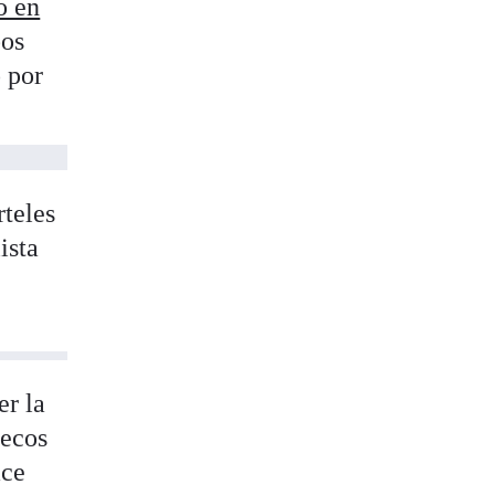
o en
bos
o por
rteles
ista
er la
uecos
ace