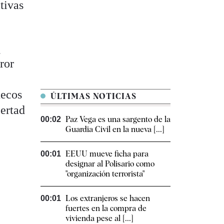
tivas
l
ror
uecos
ÚLTIMAS NOTICIAS
bertad
Paz Vega es una sargento de la
00:02
Guardia Civil en la nueva [...]
EEUU mueve ficha para
00:01
designar al Polisario como
"organización terrorista"
Los extranjeros se hacen
00:01
fuertes en la compra de
vivienda pese al [...]