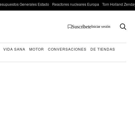
esupuestos Generales Estado
Reactores nucleares Europa
Tom Holland Zenda
Suscríbete
Iniciar sesión
VIDA SANA
MOTOR
CONVERSACIONES
DE TIENDAS