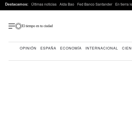
Destacamos:
Últimas noticias
Aída Bao
Fed Banco Santander
En tierra 
El tiempo en tu ciudad
OPINIÓN
ESPAÑA
ECONOMÍA
INTERNACIONAL
CIEN