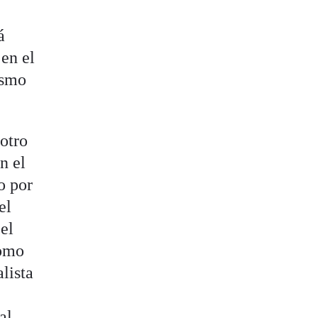
á
 en el
ismo
 otro
n el
o por
el
el
como
alista
al