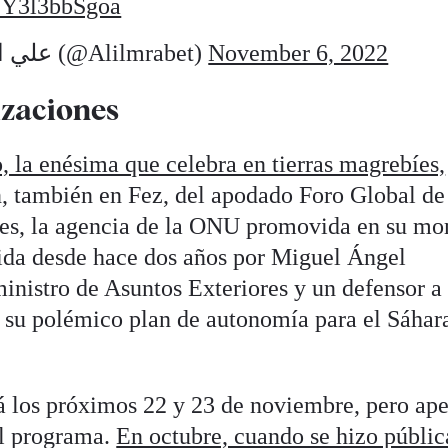
m/Y3l3bbSgoa
— Ali Lmrabet علي المرابط (@Alilmrabet)
November 6, 2022
lizaciones
, la enésima que celebra en tierras magrebíes,
n, también en Fez, del apodado Foro Global de
ones, la agencia de la ONU promovida en su m
igida desde hace dos años por Miguel Ángel
ministro de Asuntos Exteriores y un defensor a
 su polémico plan de autonomía para el Sáhar
rá los próximos 22 y 23 de noviembre, pero ap
el programa.
En octubre, cuando se hizo públic