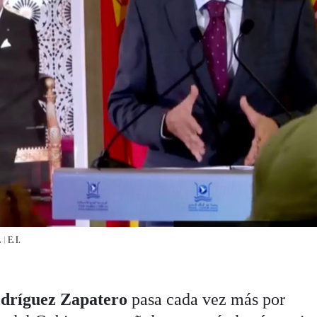
 |
E.I.
odríguez Zapatero
pasa cada vez más por