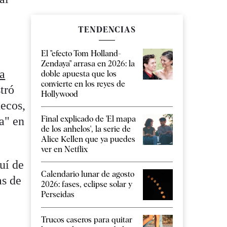
TENDENCIAS
El "efecto Tom Holland-
Zendaya" arrasa en 2026: la
la
doble apuesta que los
convierte en los reyes de
tró
Hollywood
uecos,
Final explicado de 'El mapa
ta" en
de los anhelos', la serie de
Alice Kellen que ya puedes
ver en Netflix
uí de
Calendario lunar de agosto
as de
2026: fases, eclipse solar y
Perseidas
Trucos caseros para quitar