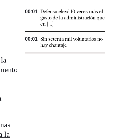
Defensa elevó 10 veces más el
00:01
gasto de la administración que
en [...]
Sin setenta mil voluntarios no
00:01
hay chantaje
 la
omento
a
enas
a la