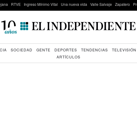
lejana
RTVE
Ingreso Mínimo Vital
Una nueva vida
Valle Salvaje
Zapatero
Pr
CIA
SOCIEDAD
GENTE
DEPORTES
TENDENCIAS
TELEVISIÓN
ARTÍCULOS