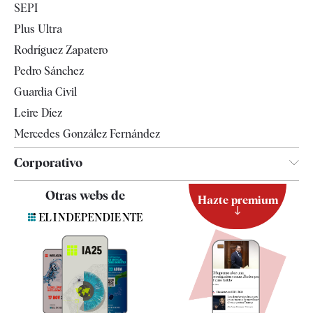
SEPI
Internacional
Plus Ultra
Gente
Rodríguez Zapatero
Televisión
Pedro Sánchez
Tendencias
Guardia Civil
Leire Díez
Mercedes González Fernández
Corporativo
Contacto
Otras webs de
Hazte premium
Suscripción
Newsletter
Apps
Quiénes somos
Especificaciones