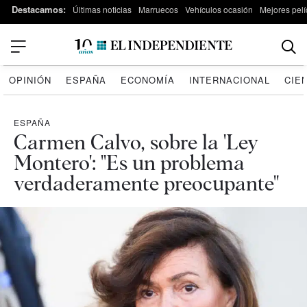
Destacamos:
Últimas noticias
Marruecos
Vehículos ocasión
Mejores pelí
OPINIÓN
ESPAÑA
ECONOMÍA
INTERNACIONAL
CIE
ESPAÑA
Carmen Calvo, sobre la 'Ley
Montero': "Es un problema
verdaderamente preocupante"