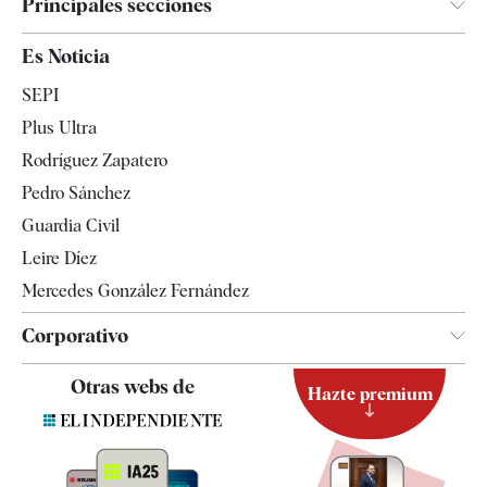
Principales secciones
España
Es Noticia
Economía
SEPI
Internacional
Plus Ultra
Gente
Rodríguez Zapatero
Televisión
Pedro Sánchez
Tendencias
Guardia Civil
Leire Díez
Mercedes González Fernández
Corporativo
Contacto
Otras webs de
Hazte premium
Suscripción
Newsletter
Apps