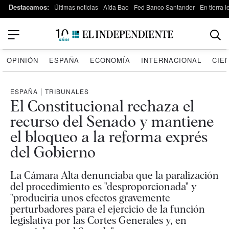
Destacamos:
Últimas noticias
Aída Bao
Fed Banco Santander
En tierra 
OPINIÓN
ESPAÑA
ECONOMÍA
INTERNACIONAL
CIE
ESPAÑA
|
TRIBUNALES
El Constitucional rechaza el
recurso del Senado y mantiene
el bloqueo a la reforma exprés
del Gobierno
La Cámara Alta denunciaba que la paralización
del procedimiento es "desproporcionada" y
"produciría unos efectos gravemente
perturbadores para el ejercicio de la función
legislativa por las Cortes Generales y, en