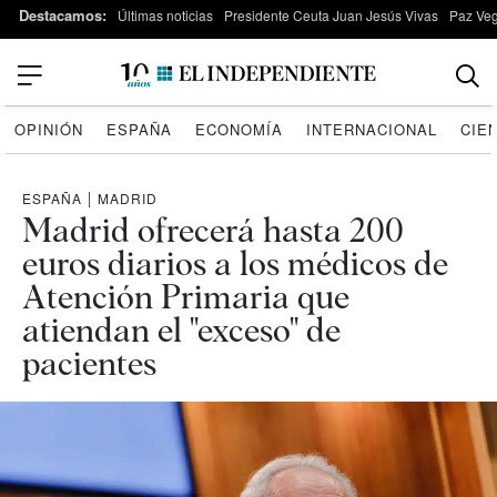
Destacamos:
Últimas noticias
Presidente Ceuta Juan Jesús Vivas
Paz Ve
OPINIÓN
ESPAÑA
ECONOMÍA
INTERNACIONAL
CIE
ESPAÑA
|
MADRID
Madrid ofrecerá hasta 200
euros diarios a los médicos de
Atención Primaria que
atiendan el "exceso" de
pacientes