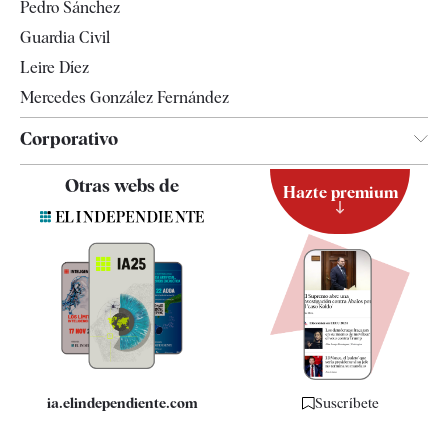
Pedro Sánchez
Tendencias
Guardia Civil
Leire Díez
Mercedes González Fernández
Corporativo
Contacto
Otras webs de
Hazte premium
Suscripción
Newsletter
Apps
Quiénes somos
Especificaciones
ia.elindependiente.com
Suscríbete