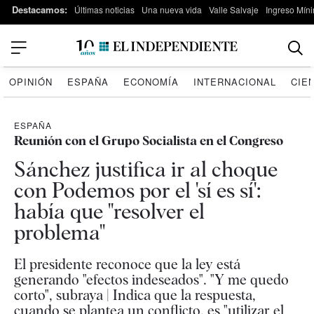
Destacamos:
Últimas noticias
Una nueva vida
Valle Salvaje
Ingreso Míni
OPINIÓN
ESPAÑA
ECONOMÍA
INTERNACIONAL
CIE
ESPAÑA
Reunión con el Grupo Socialista en el Congreso
Sánchez justifica ir al choque
con Podemos por el 'sí es sí':
había que "resolver el
problema"
El presidente reconoce que la ley está
generando "efectos indeseados". "Y me quedo
corto", subraya | Indica que la respuesta,
cuando se plantea un conflicto, es "utilizar el