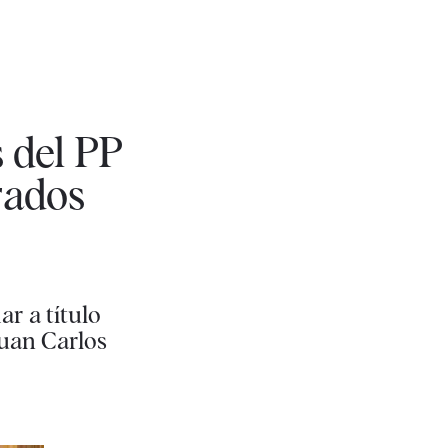
 del PP
rados
r a título
Juan Carlos