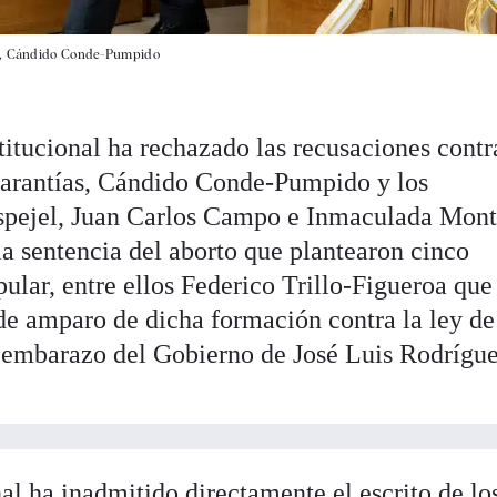
al, Cándido Conde-Pumpido
itucional ha rechazado las recusaciones contr
 garantías, Cándido Conde-Pumpido y los
spejel, Juan Carlos Campo e Inmaculada Mon
la sentencia del aborto que plantearon cinco
ular, entre ellos Federico Trillo-Figueroa que
e amparo de dicha formación contra la ley de
l embarazo del Gobierno de José Luis Rodrígu
al ha inadmitido directamente el escrito de lo