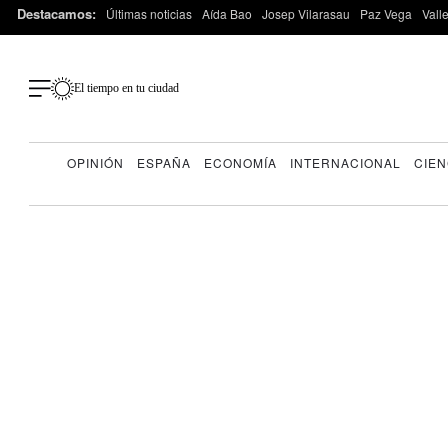
Destacamos:
Últimas noticias
Aída Bao
Josep Vilarasau
Paz Vega
Vall
El tiempo en tu ciudad
OPINIÓN
ESPAÑA
ECONOMÍA
INTERNACIONAL
CIEN