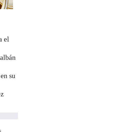
a el
talbán
 en su
ez
s