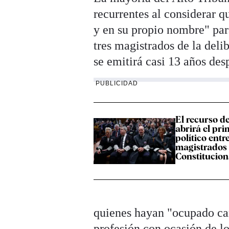
recurrentes al considerar q
y en su propio nombre" para 
tres magistrados de la deli
se emitirá casi 13 años des
PUBLICIDAD
El recurso d
abrirá el pr
político entre
magistrados 
Constitucion
quienes hayan "ocupado ca
profesión con ocasión de lo