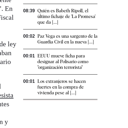
". En
Quién es Babeth Ripoll, el
08:39
iscal
último fichaje de 'La Promesa'
que da [...]
,
Paz Vega es una sargento de la
00:02
Guardia Civil en la nueva [...]
de ley
maban
EEUU mueve ficha para
00:01
ario
designar al Polisario como
"organización terrorista"
Los extranjeros se hacen
00:01
l
fuertes en la compra de
vivienda pese al [...]
sista
ntes
ón y