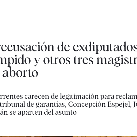
recusación de exdiputados
pido y otros tres magist
l aborto
rrentes carecen de legitimación para reclama
 tribunal de garantías, Concepción Espejel, 
n se aparten del asunto