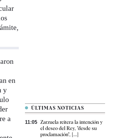
cular
los
rámite,
taron
ían en
n y
culo
der
ÚLTIMAS NOTICIAS
re a
Zarzuela reitera la intención y
11:05
el deseo del Rey, "desde su
proclamación", [...]
mente