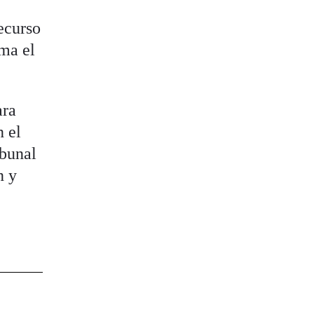
ecurso
rma el
ara
n el
ibunal
n y