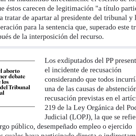
ue éstos carecen de legitimación "a título parti
tratar de apartar al presidente del tribunal y 
beración para la sentencia que, superado este t
pués de la interposición del recurso.
Los exdiputados del PP presen
el incidente de recusación
el aborto
imer debate
considerando que todos incurr
 los
del Tribunal
una de las causas de abstenció
al
recusación previstas en el artí
219 de la Ley Orgánica del Po
Judicial (LOPJ), la que se refie
rgo público, desempeñado empleo o ejercido
s cuales haya participado directa o indirecta