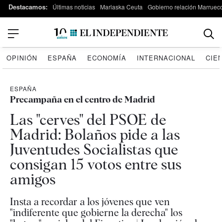
Destacamos:
Últimas noticias
Marlaska Ceuta
Gobierno relación Marruec
OPINIÓN
ESPAÑA
ECONOMÍA
INTERNACIONAL
CIE
ESPAÑA
Precampaña en el centro de Madrid
Las "cerves" del PSOE de
Madrid: Bolaños pide a las
Juventudes Socialistas que
consigan 15 votos entre sus
amigos
Insta a recordar a los jóvenes que ven
"indiferente que gobierne la derecha" los