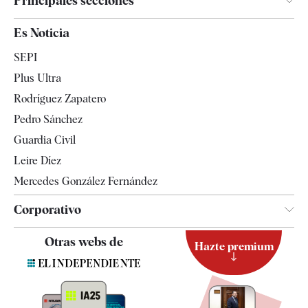
Principales secciones
España
Es Noticia
Economía
SEPI
Internacional
Plus Ultra
Gente
Rodríguez Zapatero
Televisión
Pedro Sánchez
Tendencias
Guardia Civil
Leire Díez
Mercedes González Fernández
Corporativo
Contacto
Otras webs de
Hazte premium
Suscripción
Newsletter
Apps