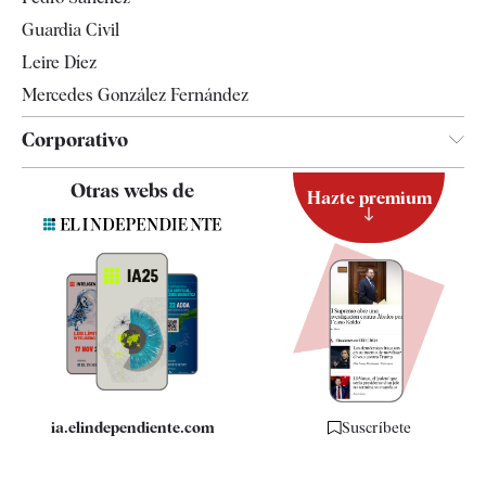
Tendencias
Guardia Civil
Leire Díez
Mercedes González Fernández
Corporativo
Contacto
Otras webs de
Hazte premium
Suscripción
Newsletter
Apps
Quiénes somos
Especificaciones
ia.elindependiente.com
Suscríbete