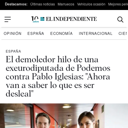
Destacamos:
Últimas noticias
Marruecos
Vehículos ocasión
Mejores pelí
OPINIÓN
ESPAÑA
ECONOMÍA
INTERNACIONAL
CIE
ESPAÑA
El demoledor hilo de una
exeurodiputada de Podemos
contra Pablo Iglesias: "Ahora
van a saber lo que es ser
desleal"