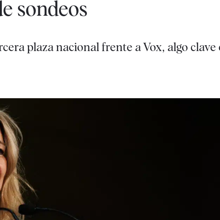
de sondeos
rcera plaza nacional frente a Vox, algo clave 