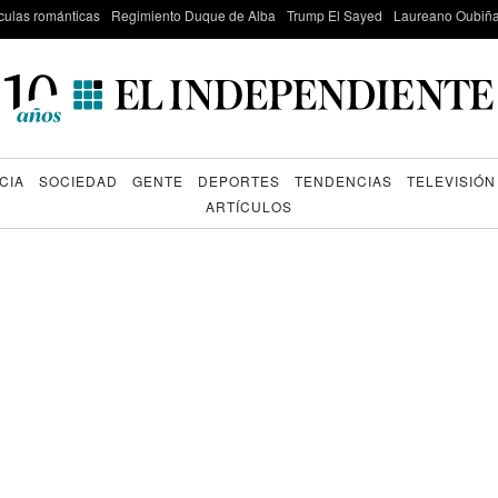
culas románticas
Regimiento Duque de Alba
Trump El Sayed
Laureano Oubiña
CIA
SOCIEDAD
GENTE
DEPORTES
TENDENCIAS
TELEVISIÓN
ARTÍCULOS