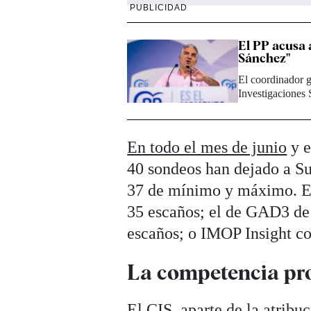
PUBLICIDAD
El PP acusa a
Sánchez"
El coordinador g
Investigaciones 
En todo el mes de junio
y e
40 sondeos han dejado a Sum
37 de mínimo y máximo. Ej
35 escaños; el de GAD3 de 
escaños; o IMOP Insight co
La competencia pro
El CIS, aparte de la atribu