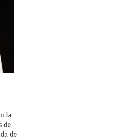
en la
s de
ada de