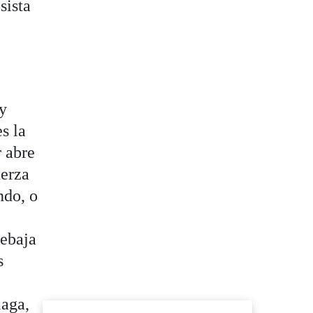
sista
 y
s la
 abre
uerza
ndo, o
rebaja
s
laga,