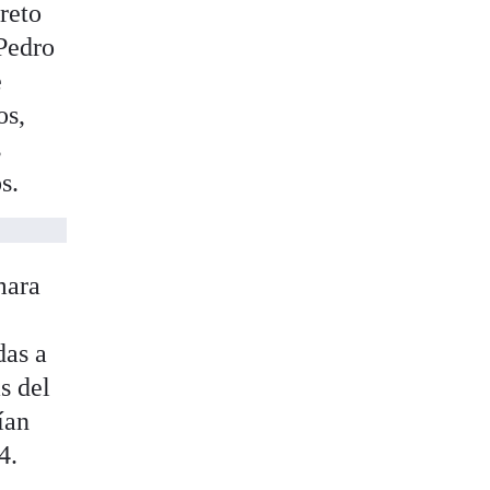
 reto
 Pedro
e
os,
s
s.
mara
das a
s del
ían
4.