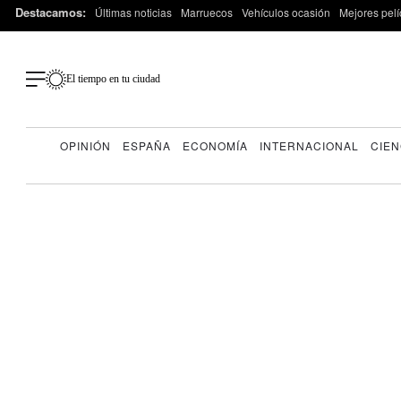
Destacamos:
Últimas noticias
Marruecos
Vehículos ocasión
Mejores pelí
El tiempo en tu ciudad
OPINIÓN
ESPAÑA
ECONOMÍA
INTERNACIONAL
CIEN