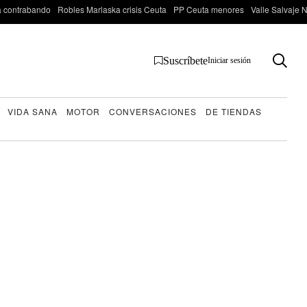
 contrabando
Robles Marlaska crisis Ceuta
PP Ceuta menores
Valle Salvaje N
Suscríbete
Iniciar sesión
VIDA SANA
MOTOR
CONVERSACIONES
DE TIENDAS