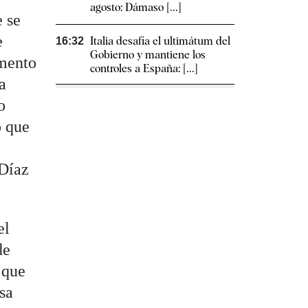
agosto: Dámaso [...]
e se
e
Italia desafía el ultimátum del
16:32
Gobierno y mantiene los
emento
controles a España: [...]
a
o
o que
 Díaz
el
de
 que
esa