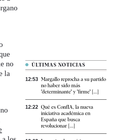
órgano
o
 que
ue no
ÚLTIMAS NOTICIAS
e la
Margallo reprocha a su partido
12:53
no haber sido más
"determinante" y "firme" [...]
Qué es ConfIA, la nueva
12:22
 no
iniciativa académica en
a
España que busca
revolucionar [...]
e
 a los