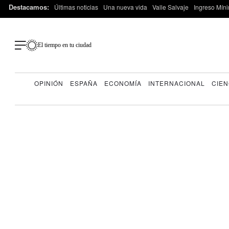
Destacamos:
Últimas noticias
Una nueva vida
Valle Salvaje
Ingreso Míni
El tiempo en tu ciudad
OPINIÓN
ESPAÑA
ECONOMÍA
INTERNACIONAL
CIEN