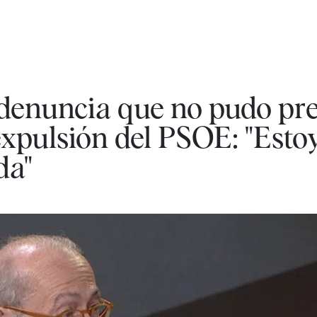
denuncia que no pudo pr
expulsión del PSOE: "Esto
da"