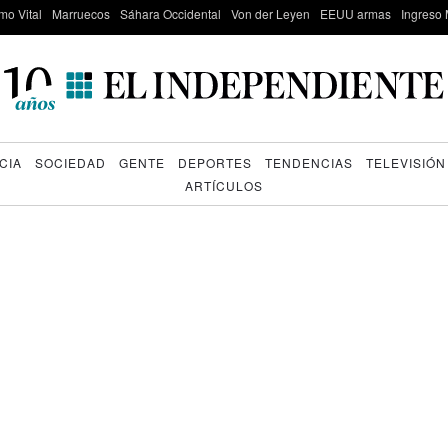
mo Vital
Marruecos
Sáhara Occidental
Von der Leyen
EEUU armas
Ingreso 
CIA
SOCIEDAD
GENTE
DEPORTES
TENDENCIAS
TELEVISIÓN
ARTÍCULOS