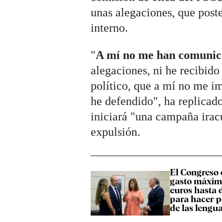
unas alegaciones, que post
interno.
"
A mí no me han comunica
alegaciones, ni he recibido
político, que a mí no me i
he defendido", ha replica
iniciará "una campaña irac
expulsión.
El Congreso 
gasto máxim
euros hasta 
para hacer p
de las lengu