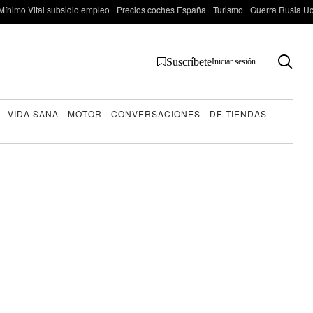
Mínimo Vital subsidio empleo
Precios coches España
Turismo
Guerra Rusia Ucr
Suscríbete
Iniciar sesión
VIDA SANA
MOTOR
CONVERSACIONES
DE TIENDAS