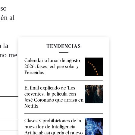
nso
én al
 la
TENDENCIAS
e no me
Calendario lunar de agosto
2026: fases, eclipse solar y
Perseidas
El final explicado de 'Los
creyentes', la película con
José Coronado que arrasa en
Netflix
Claves y prohibiciones de la
nueva ley de Inteligencia
Artificial: así queda el nuevo