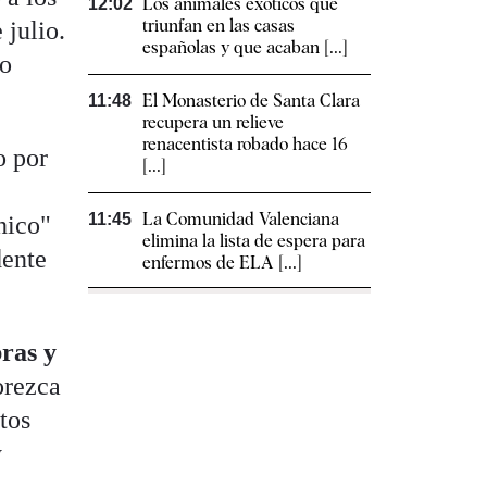
Los animales exóticos que
12:02
triunfan en las casas
 julio.
españolas y que acaban [...]
lo
El Monasterio de Santa Clara
11:48
recupera un relieve
renacentista robado hace 16
o por
[...]
La Comunidad Valenciana
11:45
nico"
elimina la lista de espera para
dente
enfermos de ELA [...]
ras y
orezca
otos
y