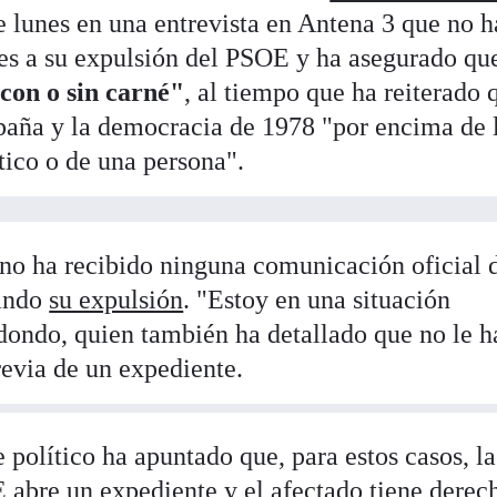
e lunes en una entrevista en Antena 3 que no h
es a su expulsión del PSOE y ha asegurado qu
"con o sin carné"
, al tiempo que ha reiterado 
paña y la democracia de 1978 "por encima de 
ítico o de una persona".
o ha recibido ninguna comunicación oficial d
cando
su expulsión
. "Estoy en una situación
edondo, quien también ha detallado que no le h
revia de un expediente.
e político ha apuntado que, para estos casos, la
 abre un expediente y el afectado tiene derec