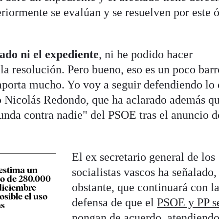
eriormente se evalúan y se resuelven por este 
do ni el expediente
, ni he podido hacer
 la resolución. Pero bueno, eso es un poco barr
mporta mucho. Yo voy a seguir defendiendo lo
do Nicolás Redondo, que ha aclarado además q
unda contra nadie" del PSOE tras el anuncio d
El ex secretario general de los
estima un
socialistas vascos ha señalado,
o de 280.000
obstante, que continuará con l
diciembre
osible el uso
defensa de que el
PSOE y PP s
as
pongan de acuerdo
, atendiendo