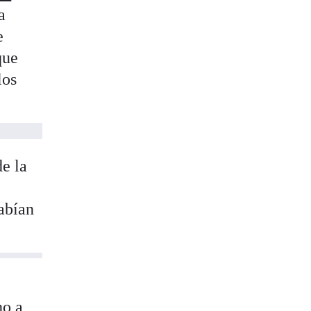
a
e
que
los
e la
abían
ho a