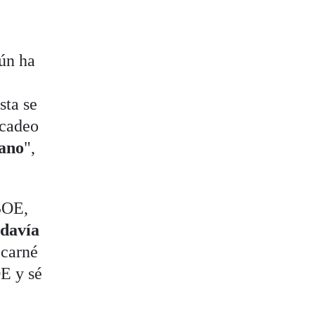
gún ha
sta se
rcadeo
dano
",
PSOE,
odavía
 carné
OE y sé