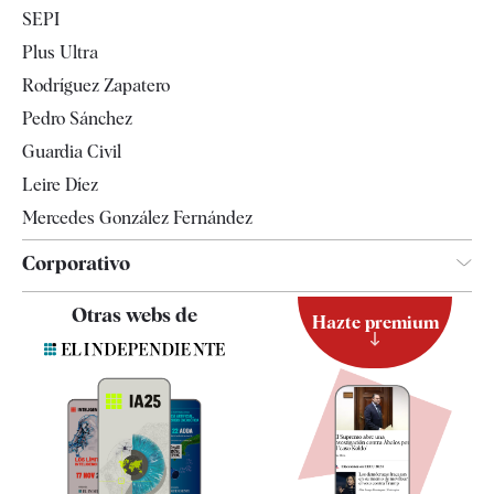
Economía
SEPI
Internacional
Plus Ultra
Gente
Rodríguez Zapatero
Televisión
Pedro Sánchez
Tendencias
Guardia Civil
Leire Díez
Mercedes González Fernández
Corporativo
Contacto
Otras webs de
Hazte premium
Suscripción
Newsletter
Apps
Quiénes somos
Especificaciones