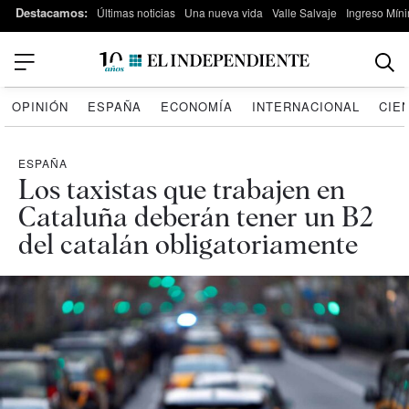
Destacamos:
Últimas noticias
Una nueva vida
Valle Salvaje
Ingreso Míni
OPINIÓN
ESPAÑA
ECONOMÍA
INTERNACIONAL
CIE
ESPAÑA
Los taxistas que trabajen en
Cataluña deberán tener un B2
del catalán obligatoriamente