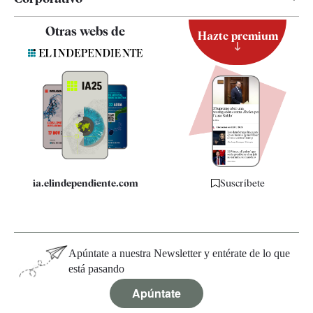
Contacto
Otras webs de
Hazte premium
Suscripción
Newsletter
Apps
Quiénes somos
Especificaciones
ia.elindependiente.com
Suscríbete
Apúntate a nuestra Newsletter y entérate de lo que
está pasando
Apúntate