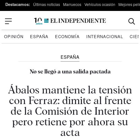
Destacamos:
Últimas noticias
Marruecos
Vehículos ocasión
Mejores pelí
OPINIÓN
ESPAÑA
ECONOMÍA
INTERNACIONAL
CIE
ESPAÑA
No se llegó a una salida pactada
Ábalos mantiene la tensión
con Ferraz: dimite al frente
de la Comisión de Interior
pero retiene por ahora su
acta