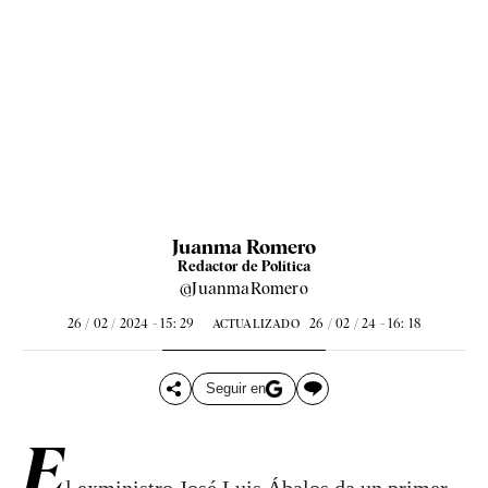
Juanma Romero
Redactor de Política
@JuanmaRomero
26 / 02 / 2024 - 15: 29
26 / 02 / 24 - 16: 18
ACTUALIZADO
Seguir en
E
l exministro
José Luis Ábalos
da un primer