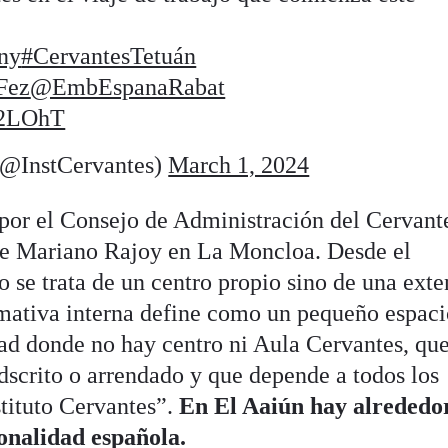
Pny
#CervantesTetuán
Fez
@EmbEspanaRabat
V2LOhT
 (@InstCervantes)
March 1, 2024
 por el Consejo de Administración del Cervant
 de Mariano Rajoy en La Moncloa. Desde el
 se trata de un centro propio sino de una exte
mativa interna define como un pequeño espaci
dad donde no hay centro ni Aula Cervantes, que
dscrito o arrendado y que depende a todos los
stituto Cervantes”.
En El Aaiún hay alrededo
onalidad española.