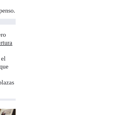
penso.
ero
ertura
o
 el
 que
plazas