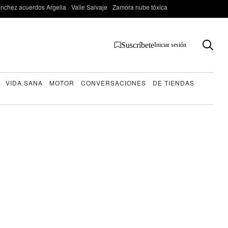
nchez acuerdos Argelia
Valle Salvaje
Zamora nube tóxica
Suscríbete
Iniciar sesión
VIDA SANA
MOTOR
CONVERSACIONES
DE TIENDAS