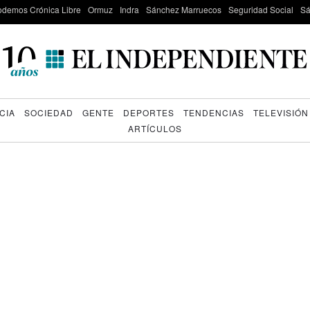
odemos Crónica Libre
Ormuz
Indra
Sánchez Marruecos
Seguridad Social
Sá
CIA
SOCIEDAD
GENTE
DEPORTES
TENDENCIAS
TELEVISIÓN
ARTÍCULOS