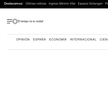
Destacamos:
Últimas noticias
Ingreso Mínimo Vital
Espacio Schengen
P
El tiempo en tu ciudad
OPINIÓN
ESPAÑA
ECONOMÍA
INTERNACIONAL
CIEN