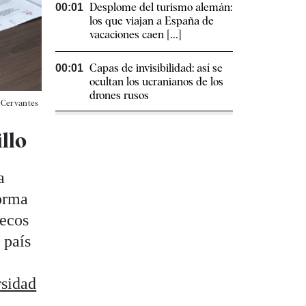
Desplome del turismo alemán:
00:01
los que viajan a España de
vacaciones caen [...]
Capas de invisibilidad: así se
00:01
ocultan los ucranianos de los
drones rusos
o Cervantes
llo
a
forma
uecos
 país
rsidad