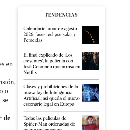
TENDENCIAS
Calendario lunar de agosto
2026: fases, eclipse solar y
Perseidas
El final explicado de 'Los
creyentes', la película con
es en
José Coronado que arrasa en
Netflix
nsión,
Claves y prohibiciones de la
o o
nueva ley de Inteligencia
Artificial: así queda el nuevo
 se
escenario legal en Europa
r de
Todas las películas de
Spider-Man ordenadas de
peor a mejor según