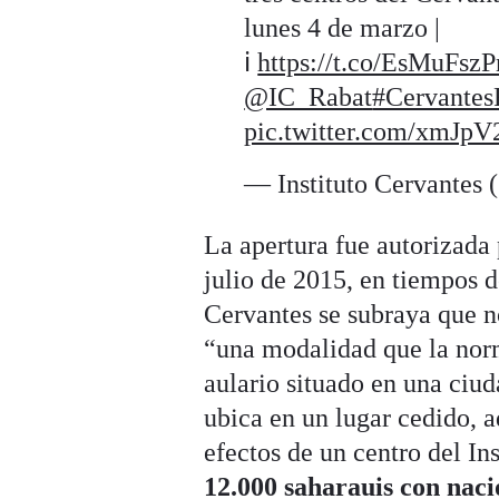
lunes 4 de marzo |
ℹ️
https://t.co/EsMuFsz
@IC_Rabat
#Cervantes
pic.twitter.com/xmJp
— Instituto Cervantes
La apertura fue autorizada
julio de 2015, en tiempos
Cervantes se subraya que no
“una modalidad que la nor
aulario situado en una ciu
ubica en un lugar cedido, a
efectos de un centro del In
12.000 saharauis con naci