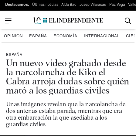
Destacamos:
Últimas noticias
Aída Bao
Josep Vilarasau
Paz Vega
Vall
OPINIÓN
ESPAÑA
ECONOMÍA
INTERNACIONAL
CIE
ESPAÑA
Un nuevo vídeo grabado desde
la narcolancha de Kiko el
Cabra arroja dudas sobre quién
mató a los guardias civiles
Unas imágenes revelan que la narcolancha de
dos antenas estaba parada, mientras que era
otra embarcación la que asediaba a los
guardias civiles