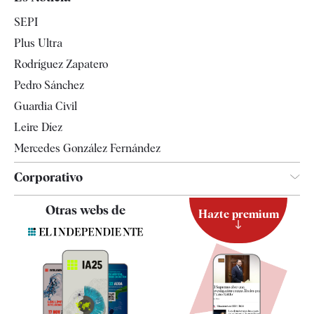
Economía
SEPI
Internacional
Plus Ultra
Gente
Rodríguez Zapatero
Televisión
Pedro Sánchez
Tendencias
Guardia Civil
Leire Díez
Mercedes González Fernández
Corporativo
Contacto
Otras webs de
Hazte premium
Suscripción
Newsletter
Apps
Quiénes somos
Especificaciones