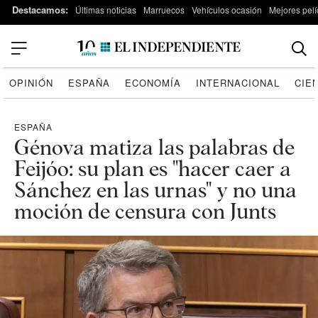
Destacamos:
Últimas noticias
Marruecos
Vehículos ocasión
Mejores pelí
OPINIÓN
ESPAÑA
ECONOMÍA
INTERNACIONAL
CIE
ESPAÑA
Génova matiza las palabras de
Feijóo: su plan es "hacer caer a
Sánchez en las urnas" y no una
moción de censura con Junts