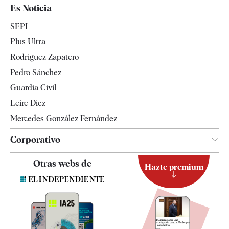
España
Es Noticia
Economía
SEPI
Internacional
Plus Ultra
Gente
Rodríguez Zapatero
Televisión
Pedro Sánchez
Tendencias
Guardia Civil
Leire Díez
Mercedes González Fernández
Corporativo
Contacto
Otras webs de
Hazte premium
Suscripción
Newsletter
Apps
Quiénes somos