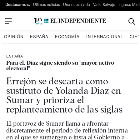
Destacamos:
Últimas noticias
Una nueva vida
Valle Salvaje
Ingreso Míni
OPINIÓN
ESPAÑA
ECONOMÍA
INTERNACIONAL
CIE
ESPAÑA
Para él, Díaz sigue siendo su "mayor activo
electoral"
Errejón se descarta como
sustituto de Yolanda Díaz en
Sumar y prioriza el
replanteamiento de las siglas
El portavoz de Sumar llama a afrontar
discretamente el periodo de reflexión interna
en el que se sumergen e insta al Gobierno a