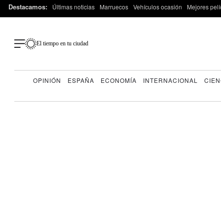
Destacamos:
Últimas noticias
Marruecos
Vehículos ocasión
Mejores pelí
El tiempo en tu ciudad
OPINIÓN
ESPAÑA
ECONOMÍA
INTERNACIONAL
CIEN