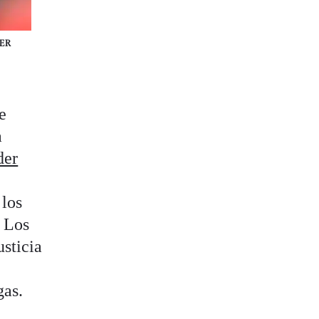
BER
e
a
der
 los
. Los
usticia
gas.