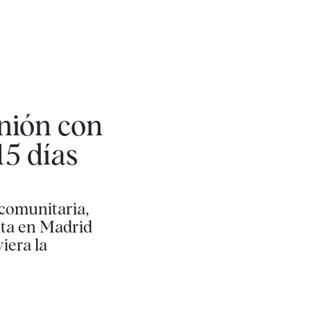
unión con
15 días
 comunitaria,
cita en Madrid
iera la