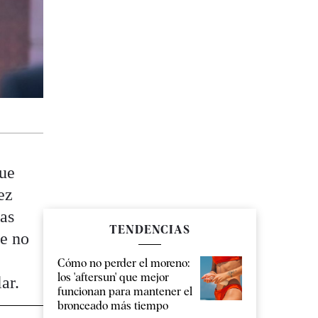
que
ez
las
TENDENCIAS
ue no
Cómo no perder el moreno:
los 'aftersun' que mejor
ar.
funcionan para mantener el
bronceado más tiempo