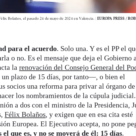
, Félix Bolaños, el pasado 24 de mayo de 2024 en Valencia. |
EUROPA PRESS / RO
ad para el acuerdo
. Solo una. Y es el PP el qu
rla o no. Es el mensaje que deja el Gobierno 
acta la
renovación del Consejo General del Po
un plazo de 15 días, por tanto—, o bien el
s socios una reforma para privar al órgano de
hacer los nombramientos de la cúpula judicial
ión a dos con el ministro de la Presidencia, J
s,
Félix Bolaños
, y exigen que en esa cita esté
ión Europea. El Ejecutivo acepta, no pone pe
s el que es, y no se moverá de él: 15 días
.