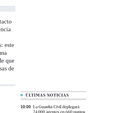
tacto
encia
: este
una
de que
sas de
ÚLTIMAS NOTICIAS
La Guardia Civil deplegará
10:00
24.000 agentes en 660 puntos