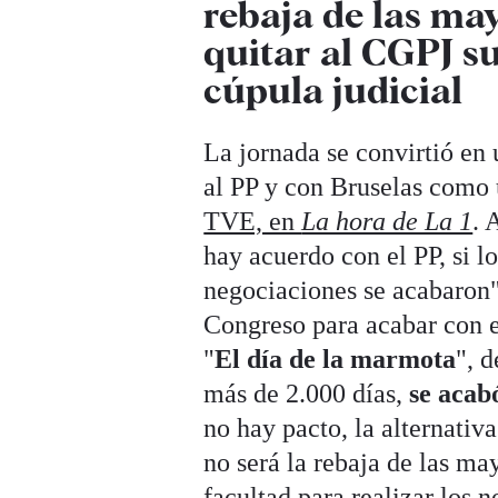
rebaja de las ma
quitar al CGPJ s
cúpula judicial
La jornada se convirtió en 
al PP y con Bruselas como 
TVE, en
La hora de La 1
. 
hay acuerdo con el PP, si l
negociaciones se acabaron
Congreso para acabar con e
"
El día de la marmota
", 
más de 2.000 días,
se acab
no hay pacto, la alternativ
no será la rebaja de las ma
facultad para realizar los