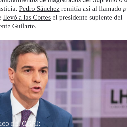
sticia.
Pedro Sánchez
remitía así al llamado
p
ue
llevó a las Cortes
el presidente suplente del
ente Guilarte.