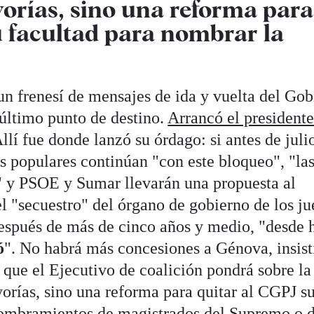
yorías, sino una reforma para
u facultad para nombrar la
un frenesí de mensajes de ida y vuelta del Go
último punto de destino.
Arrancó el presidente
Allí fue donde lanzó su órdago: si antes de juli
os populares continúan "con este bloqueo", "la
" y PSOE y Sumar llevarán una propuesta al
l "secuestro" del órgano de gobierno de los ju
después de más de cinco años y medio, "desde 
ó
". No habrá más concesiones a Génova, insist
a que el Ejecutivo de coalición pondrá sobre l
yorías, sino una reforma para quitar al CGPJ s
 nombramientos de magistrados del Supremo o d