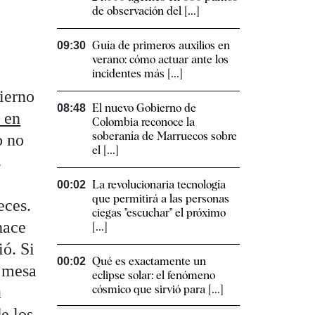
de observación del [...]
Guía de primeros auxilios en
09:30
verano: cómo actuar ante los
incidentes más [...]
bierno
El nuevo Gobierno de
08:48
 en
Colombia reconoce la
soberanía de Marruecos sobre
o no
el [...]
s
La revolucionaria tecnología
00:02
que permitirá a las personas
eces.
ciegas "escuchar" el próximo
hace
[...]
ió. Si
Qué es exactamente un
00:02
a mesa
eclipse solar: el fenómeno
cósmico que sirvió para [...]
u
e los