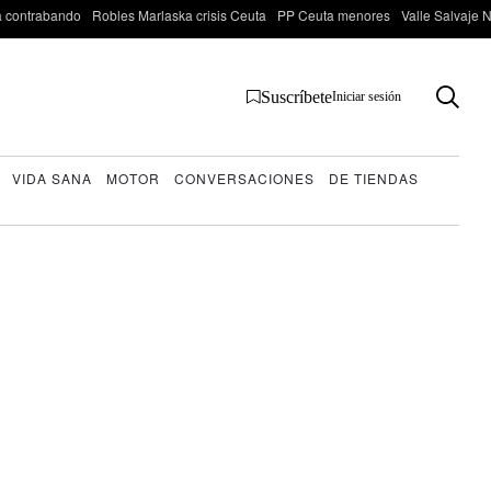
 contrabando
Robles Marlaska crisis Ceuta
PP Ceuta menores
Valle Salvaje N
Suscríbete
Iniciar sesión
VIDA SANA
MOTOR
CONVERSACIONES
DE TIENDAS