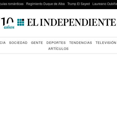
culas románticas
Regimiento Duque de Alba
Trump El Sayed
Laureano Oubiña
CIA
SOCIEDAD
GENTE
DEPORTES
TENDENCIAS
TELEVISIÓN
ARTÍCULOS