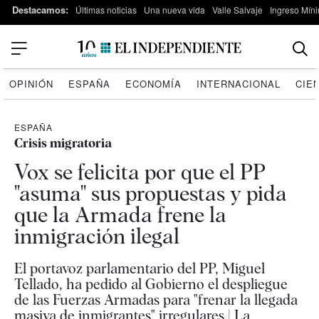
Destacamos:
Últimas noticias
Una nueva vida
Valle Salvaje
Ingreso Míni
OPINIÓN
ESPAÑA
ECONOMÍA
INTERNACIONAL
CIE
ESPAÑA
Crisis migratoria
Vox se felicita por que el PP
"asuma" sus propuestas y pida
que la Armada frene la
inmigración ilegal
El portavoz parlamentario del PP, Miguel
Tellado, ha pedido al Gobierno el despliegue
de las Fuerzas Armadas para "frenar la llegada
masiva de inmigrantes" irregulares | La