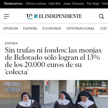
Destacamos:
Últimas noticias
Aída Bao
Josep Vilarasau
Paz Vega
Vall
OPINIÓN
ESPAÑA
ECONOMÍA
INTERNACIONAL
CIE
ESPAÑA
Sin trufas ni fondos: las monjas
de Belorado sólo logran el 13%
de los 20.000 euros de su
'colecta'