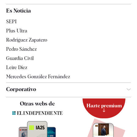
España
Es Noticia
Economía
SEPI
Internacional
Plus Ultra
Gente
Rodríguez Zapatero
Televisión
Pedro Sánchez
Tendencias
Guardia Civil
Leire Díez
Mercedes González Fernández
Corporativo
Contacto
Otras webs de
Hazte premium
Suscripción
Newsletter
Apps
Quiénes somos