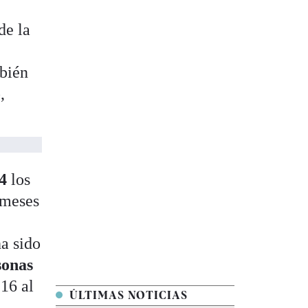
de la
mbién
,
4
los
 meses
e
ha sido
sonas
 16 al
ÚLTIMAS NOTICIAS