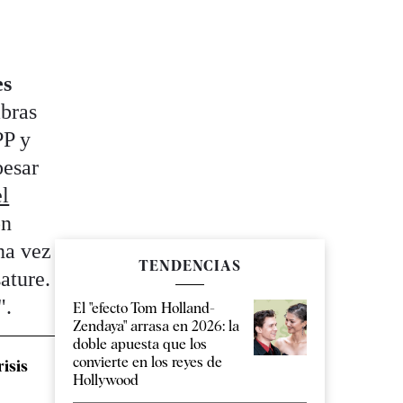
es
abras
PP y
pesar
el
ón
na vez
TENDENCIAS
ature.
".
El "efecto Tom Holland-
Zendaya" arrasa en 2026: la
doble apuesta que los
convierte en los reyes de
isis
Hollywood