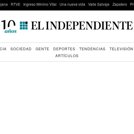
lejana
RTVE
Ingreso Mínimo Vital
Una nueva vida
Valle Salvaje
Zapatero
Pr
CIA
SOCIEDAD
GENTE
DEPORTES
TENDENCIAS
TELEVISIÓN
ARTÍCULOS