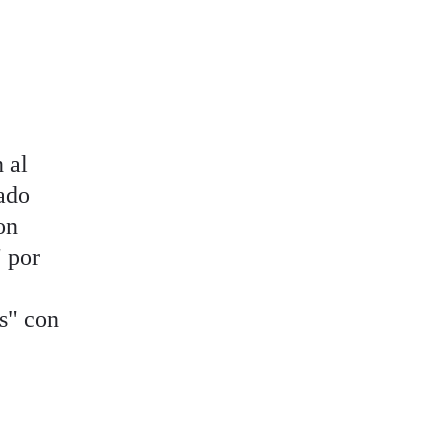
 al
ado
on
" por
s" con