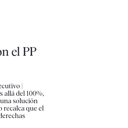
on el PP
cutivo |
 allá del 100%,
 una solución
o recalca que el
 derechas