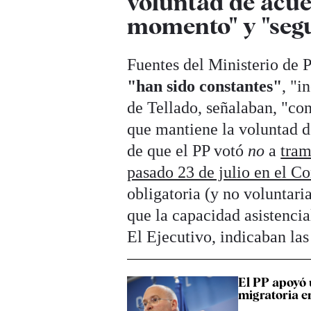
voluntad de acue
momento" y "segu
Fuentes del Ministerio de P
"han sido constantes"
, "i
de Tellado, señalaban, "co
que mantiene la voluntad 
de que el PP votó
no
a
tram
pasado 23 de julio en el C
obligatoria (y no voluntari
que la capacidad asistencia
El Ejecutivo, indicaban las
El PP apoyó 
migratoria e