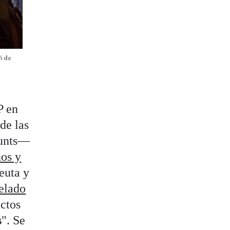
26 de
P en
de las
Junts—
ños y
euta y
elado
actos
s
". Se