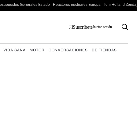
esupuestos Generales Estado
Reactores nucleares Europa
Tom Holland Zenda
Suscríbete
Iniciar sesión
VIDA SANA
MOTOR
CONVERSACIONES
DE TIENDAS