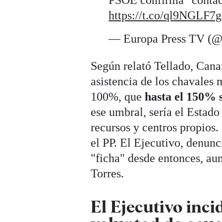
PSOE confirma "contact
https://t.co/ql9NGLF7g
— Europa Press TV (@
Según relató Tellado, Cana
asistencia de los chavales 
100%, que
hasta el 150% s
ese umbral, sería el Estad
recursos y centros propios.
el PP. El Ejecutivo, denun
"ficha" desde entonces, au
Torres.
El Ejecutivo inci