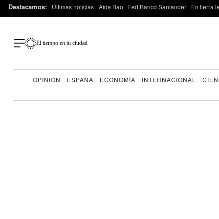
Destacamos:
Últimas noticias
Aída Bao
Fed Banco Santander
En tierra 
El tiempo en tu ciudad
OPINIÓN
ESPAÑA
ECONOMÍA
INTERNACIONAL
CIEN