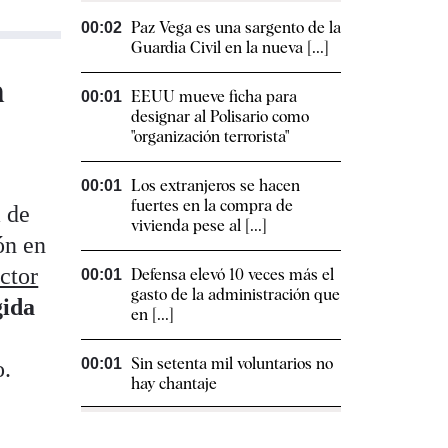
Paz Vega es una sargento de la
00:02
Guardia Civil en la nueva [...]
n
EEUU mueve ficha para
00:01
designar al Polisario como
"organización terrorista"
Los extranjeros se hacen
00:01
fuertes en la compra de
 de
vivienda pese al [...]
ón en
ctor
Defensa elevó 10 veces más el
00:01
gasto de la administración que
gida
en [...]
Sin setenta mil voluntarios no
00:01
o.
hay chantaje