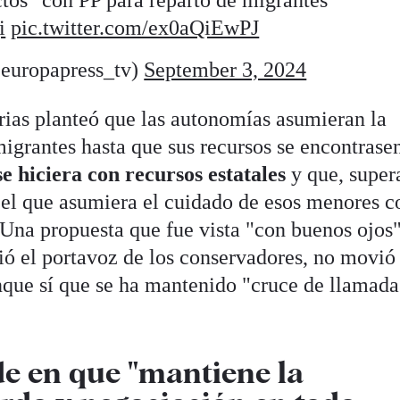
os" con PP para reparto de migrantes
i
pic.twitter.com/ex0aQiEwPJ
europapress_tv)
September 3, 2024
rias planteó que las autonomías asumieran la
migrantes hasta que sus recursos se encontrasen
e hiciera con recursos estatales
y que, super
o el que asumiera el cuidado de esos menores c
 Una propuesta que fue vista "con buenos ojos
ció el portavoz de los conservadores, no movió
nque sí que se ha mantenido "cruce de llamada
de en que "mantiene la