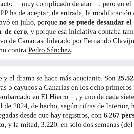
 pacto —muy complicado de atar—, pero en el
PP ha de aceptar, de entrada, la modificación 
ayó en julio, porque
no se puede desandar el
r de cero
, y porque esa iniciativa contaba ta
ivo de Canarias, liderado por Fernando Clavijo
ono contra
Pedro Sánchez
.
ece y el drama se hace más acuciante. Son
25.52
ras o cayucos a Canarias en los ocho primeros
embarcado en El Hierro—, y uno de cada siet
l de 2024, de hecho, según cifras de Interior, 
legadas desde que hay registros, con
6.267 per
to
, y la mitad, 3.220, en solo dos semanas (del
.