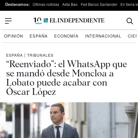
Destacamos:
Últimas noticias
Aída Bao
Fed Banco Santander
En tierra 
OPINIÓN
ESPAÑA
ECONOMÍA
INTERNACIONAL
CIE
ESPAÑA
|
TRIBUNALES
“Reenviado”: el WhatsApp que
se mandó desde Moncloa a
Lobato puede acabar con
Óscar López