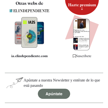
Contacto
Otras webs de
Hazte premium
Suscripción
Newsletter
Apps
Quiénes somos
Especificaciones
ia.elindependiente.com
Suscríbete
Apúntate a nuestra Newsletter y entérate de lo que
está pasando
Apúntate