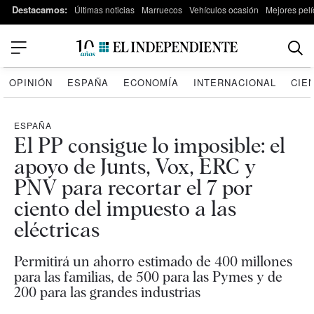
Destacamos:
Últimas noticias
Marruecos
Vehículos ocasión
Mejores pelí
OPINIÓN
ESPAÑA
ECONOMÍA
INTERNACIONAL
CIE
ESPAÑA
El PP consigue lo imposible: el
apoyo de Junts, Vox, ERC y
PNV para recortar el 7 por
ciento del impuesto a las
eléctricas
Permitirá un ahorro estimado de 400 millones
para las familias, de 500 para las Pymes y de
200 para las grandes industrias