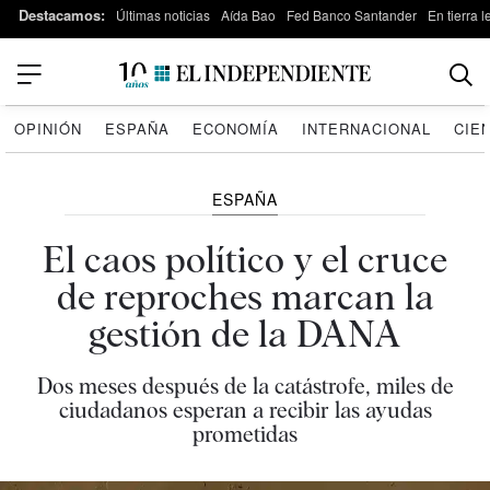
Destacamos:
Últimas noticias
Aída Bao
Fed Banco Santander
En tierra 
OPINIÓN
ESPAÑA
ECONOMÍA
INTERNACIONAL
CIE
ESPAÑA
El caos político y el cruce
de reproches marcan la
gestión de la DANA
Dos meses después de la catástrofe, miles de
ciudadanos esperan a recibir las ayudas
prometidas