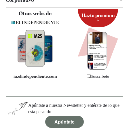
Contacto
Otras webs de
Hazte premium
Suscripción
Newsletter
Apps
Quiénes somos
Especificaciones
ia.elindependiente.com
Suscríbete
Apúntate a nuestra Newsletter y entérate de lo que
está pasando
Apúntate