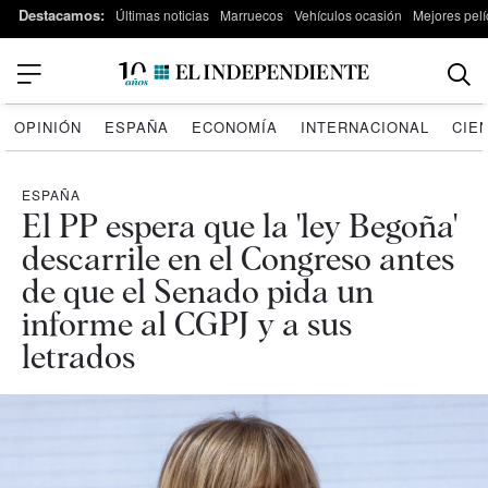
Destacamos:
Últimas noticias
Marruecos
Vehículos ocasión
Mejores pelí
OPINIÓN
ESPAÑA
ECONOMÍA
INTERNACIONAL
CIE
ESPAÑA
El PP espera que la 'ley Begoña'
descarrile en el Congreso antes
de que el Senado pida un
informe al CGPJ y a sus
letrados