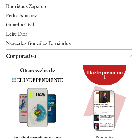
Gente
Rodríguez Zapatero
Televisión
Pedro Sánchez
Tendencias
Guardia Civil
Leire Díez
Mercedes González Fernández
Corporativo
Contacto
Otras webs de
Hazte premium
Suscripción
Newsletter
Apps
Quiénes somos
Especificaciones
ia.elindependiente.com
Suscríbete