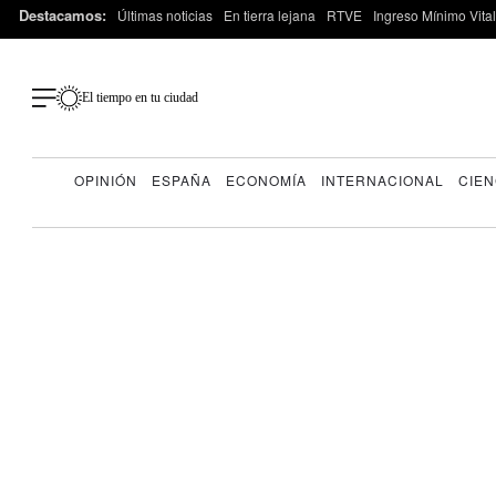
Destacamos:
Últimas noticias
En tierra lejana
RTVE
Ingreso Mínimo Vital
El tiempo en tu ciudad
OPINIÓN
ESPAÑA
ECONOMÍA
INTERNACIONAL
CIEN