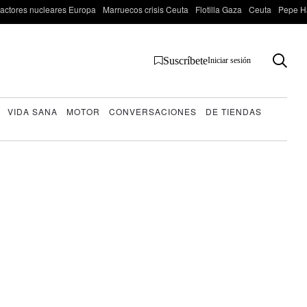
actores nucleares Europa
Marruecos crisis Ceuta
Flotilla Gaza
Ceuta
Pepe H
Suscríbete
Iniciar sesión
VIDA SANA
MOTOR
CONVERSACIONES
DE TIENDAS