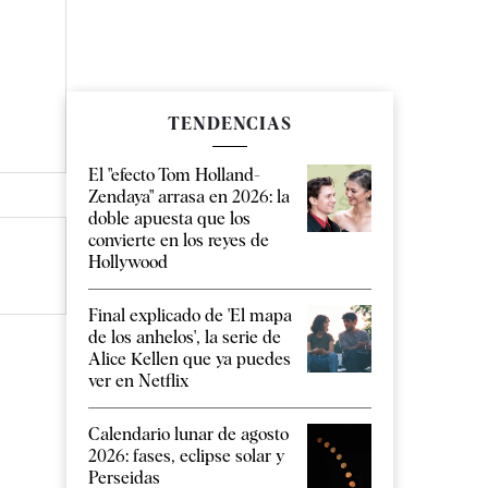
TENDENCIAS
El "efecto Tom Holland-
Zendaya" arrasa en 2026: la
doble apuesta que los
convierte en los reyes de
Hollywood
Final explicado de 'El mapa
de los anhelos', la serie de
Alice Kellen que ya puedes
ver en Netflix
Calendario lunar de agosto
2026: fases, eclipse solar y
Perseidas