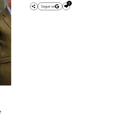
1
Seguir en
e