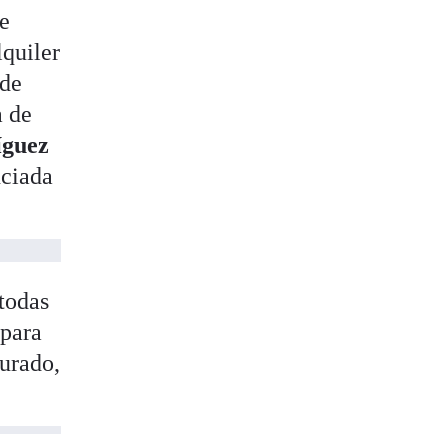
de
lquiler
 de
a de
íguez
nciada
 todas
 para
gurado,