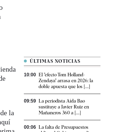
o
a
ÚLTIMAS NOTICIAS
vienda
El "efecto Tom Holland-
10:00
de
Zendaya" arrasa en 2026: la
doble apuesta que los [...]
La periodista Aída Bao
09:59
sustituye a Javier Ruiz en
 de la
Mañaneros 360 a [...]
aquí
La falta de Presupuestos
00:06
 prima