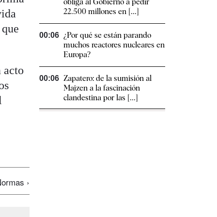
obliga al Gobierno a pedir
22.500 millones en [...]
vida
 que
¿Por qué se están parando
00:06
.
muchos reactores nucleares en
Europa?
 acto
Zapatero: de la sumisión al
00:06
os
Majzen a la fascinación
clandestina por las [...]
l
ormas ›