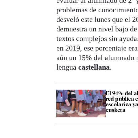
evaluar al alumnado de 2º 
problemas de conocimiento 
desveló este lunes que el 2
demuestra un nivel bajo de
textos complejos sin ayuda.
en 2019, ese porcentaje era
aún un 15% del alumnado no
lengua
castellana
.
El 94% del a
red pública 
escolariza ya
euskera