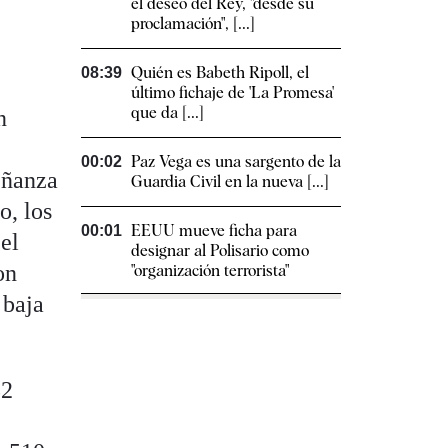
el deseo del Rey, "desde su
proclamación", [...]
Quién es Babeth Ripoll, el
08:39
último fichaje de 'La Promesa'
que da [...]
n
Paz Vega es una sargento de la
00:02
eñanza
Guardia Civil en la nueva [...]
o, los
EEUU mueve ficha para
00:01
 el
designar al Polisario como
on
"organización terrorista"
 baja
82