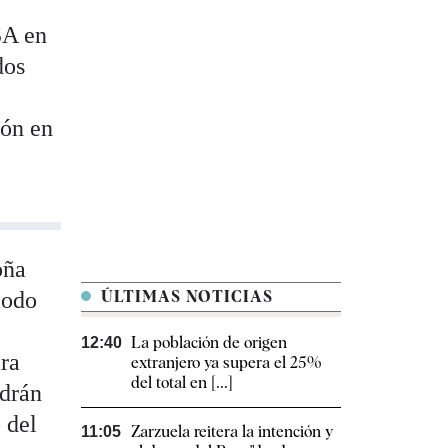
SA en
dos
ión en
oña
modo
ÚLTIMAS NOTICIAS
La población de origen
12:40
ara
extranjero ya supera el 25%
del total en [...]
odrán
 del
Zarzuela reitera la intención y
11:05