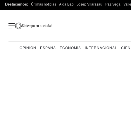
Destacamos:
Últimas noticias
Aída Bao
Josep Vilarasau
Paz Vega
Vall
El tiempo en tu ciudad
OPINIÓN
ESPAÑA
ECONOMÍA
INTERNACIONAL
CIEN