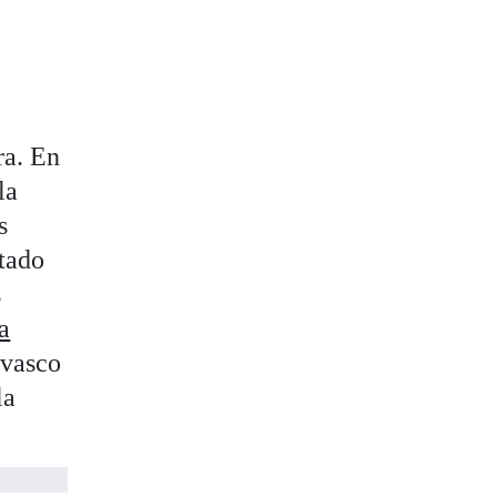
ra. En
la
s
ctado
s
a
 vasco
la