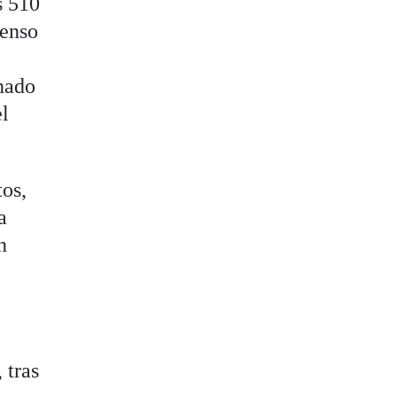
s 510
censo
nado
el
tos,
a
n
 tras