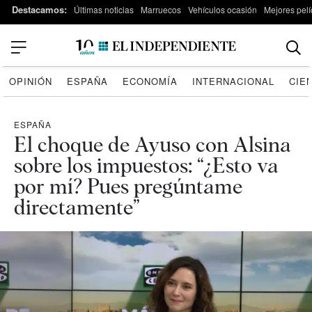
Destacamos:
Últimas noticias
Marruecos
Vehículos ocasión
Mejores pelí
OPINIÓN
ESPAÑA
ECONOMÍA
INTERNACIONAL
CIE
ESPAÑA
El choque de Ayuso con Alsina
sobre los impuestos: “¿Esto va
por mí? Pues pregúntame
directamente”