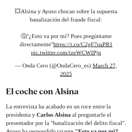
💥Alsina y Ayuso chocan sobre la supuesta
banalización del fraude fiscal:
🤔"¿Esto va por mí? Pues pregúntame
directamente"
https://t.co/C2gF7qaPR1
pic.twitter.com/tzeWCWIPjn
— Onda Cero (@OndaCero_es)
March 27,
2025
El coche con Alsina
La entrevista ha acabado en un roce entre la
presidenta y
Carlos Alsina
al preguntarle el
presentador por la "banalización del delito fiscal".
Ayuso ha respondido tajante
"Esto va por mi?