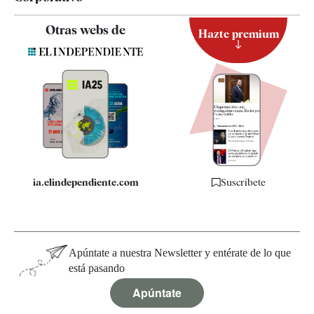
Contacto
Otras webs de
Hazte premium
Suscripción
Newsletter
Apps
Quiénes somos
Especificaciones
ia.elindependiente.com
Suscríbete
Apúntate a nuestra Newsletter y entérate de lo que
está pasando
Apúntate