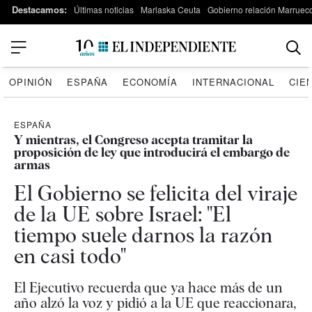
Destacamos:
Últimas noticias
Marlaska Ceuta
Gobierno relación Marruec
OPINIÓN
ESPAÑA
ECONOMÍA
INTERNACIONAL
CIE
ESPAÑA
Y mientras, el Congreso acepta tramitar la
proposición de ley que introducirá el embargo de
armas
El Gobierno se felicita del viraje
de la UE sobre Israel: "El
tiempo suele darnos la razón
en casi todo"
El Ejecutivo recuerda que ya hace más de un
año alzó la voz y pidió a la UE que reaccionara,