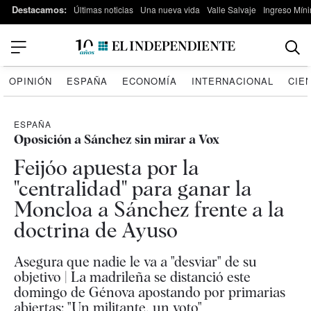
Destacamos:
Últimas noticias
Una nueva vida
Valle Salvaje
Ingreso Míni
OPINIÓN
ESPAÑA
ECONOMÍA
INTERNACIONAL
CIE
ESPAÑA
Oposición a Sánchez sin mirar a Vox
Feijóo apuesta por la
"centralidad" para ganar la
Moncloa a Sánchez frente a la
doctrina de Ayuso
Asegura que nadie le va a "desviar" de su
objetivo | La madrileña se distanció este
domingo de Génova apostando por primarias
abiertas: "Un militante, un voto"