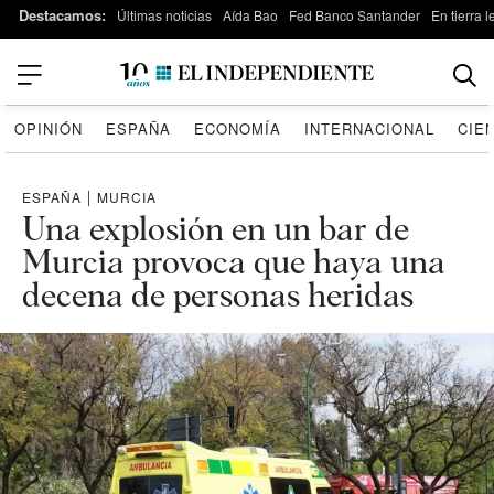
Destacamos:
Últimas noticias
Aída Bao
Fed Banco Santander
En tierra 
OPINIÓN
ESPAÑA
ECONOMÍA
INTERNACIONAL
CIE
ESPAÑA
|
MURCIA
Una explosión en un bar de
Murcia provoca que haya una
decena de personas heridas