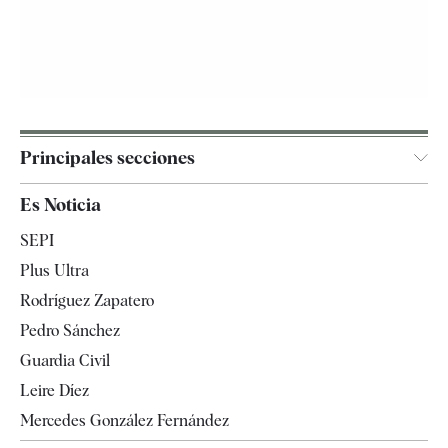
Principales secciones
España
Es Noticia
Economía
SEPI
Internacional
Plus Ultra
Gente
Rodríguez Zapatero
Televisión
Pedro Sánchez
Tendencias
Guardia Civil
Leire Díez
Mercedes González Fernández