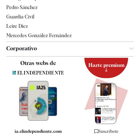
Televisión
Pedro Sánchez
Tendencias
Guardia Civil
Leire Díez
Mercedes González Fernández
Corporativo
Contacto
Otras webs de
Hazte premium
Suscripción
Newsletter
Apps
Quiénes somos
Especificaciones
ia.elindependiente.com
Suscríbete