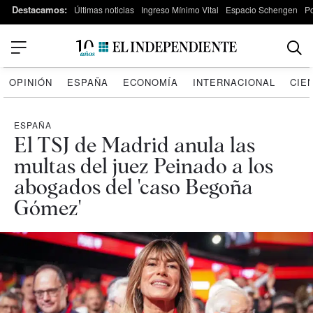
Destacamos:
Últimas noticias
Ingreso Mínimo Vital
Espacio Schengen
P
OPINIÓN
ESPAÑA
ECONOMÍA
INTERNACIONAL
CIE
ESPAÑA
El TSJ de Madrid anula las
multas del juez Peinado a los
abogados del 'caso Begoña
Gómez'