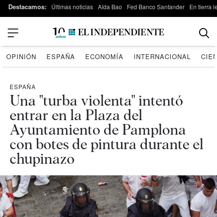
Destacamos:
Últimas noticias
Aída Bao
Fed Banco Santander
En tierra 
OPINIÓN
ESPAÑA
ECONOMÍA
INTERNACIONAL
CIE
ESPAÑA
Una "turba violenta" intentó
entrar en la Plaza del
Ayuntamiento de Pamplona
con botes de pintura durante el
chupinazo