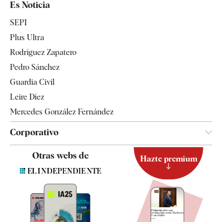
Es Noticia
Economía
SEPI
Internacional
Plus Ultra
Gente
Rodríguez Zapatero
Televisión
Pedro Sánchez
Tendencias
Guardia Civil
Leire Díez
Mercedes González Fernández
Corporativo
Contacto
Otras webs de
Hazte premium
Suscripción
Newsletter
Apps
Quiénes somos