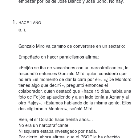
empezar por los de José Blanco y José Bono. No hay.
HACE 1 AÑO
C. T.
Gonzalo Miro va camino de convertirse en un sectario:
Empeñado en hacer paralelismos afirma:
«Feijóo se iba de vacaciones con un narcotraficante», le
respondió entonces Gonzalo Miró, quien consideró que
no era «el momento de dar la cara por él». «¿De Montoro
tienes algo que decir?», preguntó entonces el
colaborador, quien destacó que «hace 15 días, había una
foto de Feijóo aplaudiendo y a un lado tenía a Aznar y al
otro Rajoy». «Estamos hablando de la misma gente. Ellos
dos eligieron a Montoro», señaló Miró.
Bien, el sr Dorado hace treinta años…
No era un narcotraficante.
Ni siquiera estaba investigado por nada.
Por cierto, ahora afirma, que el PSOE le ha ofrecido …