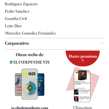
Rodríguez Zapatero
Televisión
Pedro Sánchez
Tendencias
Guardia Civil
Leire Díez
Mercedes González Fernández
Corporativo
Contacto
Otras webs de
Hazte premium
Suscripción
Newsletter
Apps
Quiénes somos
Especificaciones
ia.elindependiente.com
Suscríbete