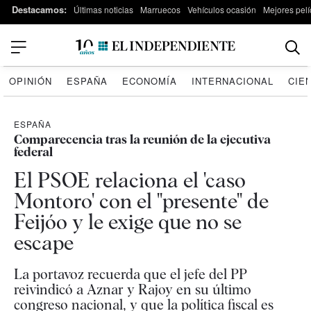
Destacamos:
Últimas noticias
Marruecos
Vehículos ocasión
Mejores pelí
OPINIÓN
ESPAÑA
ECONOMÍA
INTERNACIONAL
CIE
ESPAÑA
Comparecencia tras la reunión de la ejecutiva
federal
El PSOE relaciona el 'caso
Montoro' con el "presente" de
Feijóo y le exige que no se
escape
La portavoz recuerda que el jefe del PP
reivindicó a Aznar y Rajoy en su último
congreso nacional, y que la política fiscal es