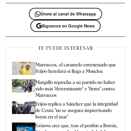
Únete al canal de Whatsapp
Síguenos en Google News
TE PUEDE INTERESAR
Marruecos, el caramelo envenenado que
Feijóo heredará si llega a Moncloa
Margallo reprocha a su partido no haber
sido más "determinante" y "firme" contra
Marruecos
Feijóo replica a Sánchez que la integridad
de Ceuta "no se asegura improvisando
boyas en el mar"
Génova cree que, tras el perdón a Borràs,