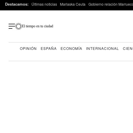
Destacamos:
Últimas noticias
Marlaska Ceuta
Gobierno relación Marruec
El tiempo en tu ciudad
OPINIÓN
ESPAÑA
ECONOMÍA
INTERNACIONAL
CIEN