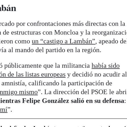
mbán
rcado por confrontaciones más directas con la
n de estructuras con Moncloa y la reorganizac
bieron como
un “castigo a Lambán”
, apeado de
ía al mando del partido en la región.
 públicamente que la militancia
había sido
n de las listas europeas
y decidió no acudir a
 amnistía, calificando la participación de
conmigo mismo
”. La dirección del PSOE le abr
ientras Felipe González salió en su defensa
:
 mí
”.