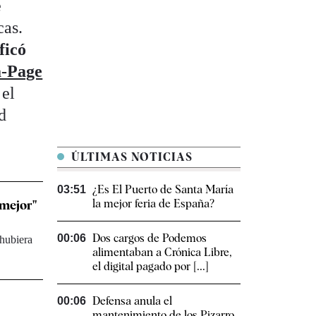
e
cas.
ficó
a-Page
 el
d
ÚLTIMAS NOTICIAS
¿Es El Puerto de Santa María
03:51
la mejor feria de España?
 mejor"
Dos cargos de Podemos
00:06
 hubiera
alimentaban a Crónica Libre,
el digital pagado por [...]
Defensa anula el
00:06
mantenimiento de los Pizarro