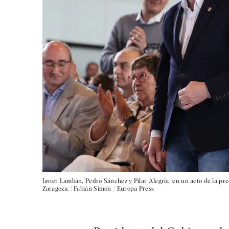
Javier Lambán, Pedro Sánchez y Pilar Alegría, en un acto de la pr
Zaragoza. |
Fabián Simón / Europa Press