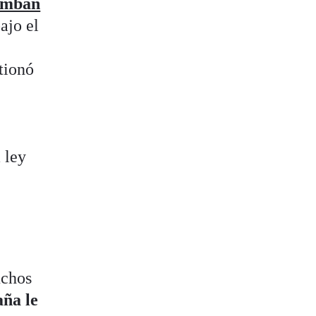
ambán
ajo el
tionó
 ley
chos
aña le