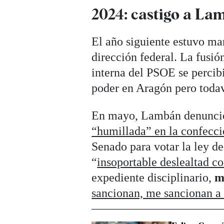
2024: castigo a La
El año siguiente estuvo ma
dirección federal. La fusió
interna del PSOE se perci
poder en Aragón pero todav
En mayo, Lambán denunció
“humillada” en la confecció
Senado para votar la ley de
“
insoportable deslealtad 
expediente disciplinario,
m
sancionan, me sancionan a