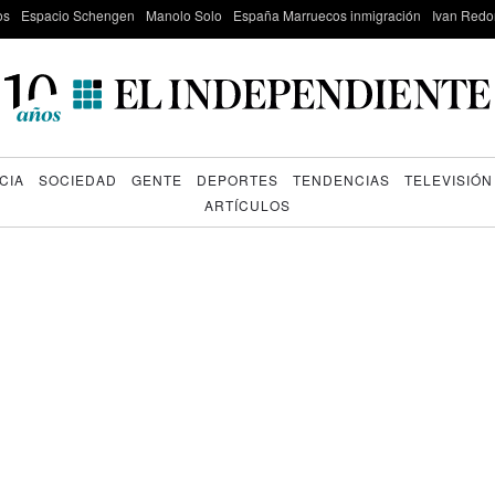
os
Espacio Schengen
Manolo Solo
España Marruecos inmigración
Ivan Red
CIA
SOCIEDAD
GENTE
DEPORTES
TENDENCIAS
TELEVISIÓN
ARTÍCULOS