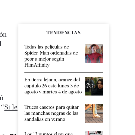
TENDENCIAS
ión
l
Todas las películas de
Spider-Man ordenadas de
peor a mejor según
FilmAffinity
l
En tierra lejana, avance del
capítulo 26 este lunes 3 de
agosto y martes 4 de agosto
ió
 “
Si le
Trucos caseros para quitar
las manchas negras de las
sandalias en verano
Los 12 puntos clave que