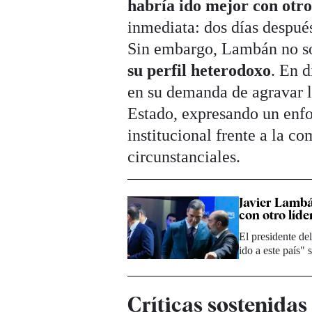
habría ido mejor con otro
inmediata: dos días despu
Sin embargo, Lambán no so
su perfil heterodoxo
. En 
en su demanda de agravar la
Estado, expresando un enfoq
institucional frente a la c
circunstanciales.
Javier Lambá
con otro líd
El presidente d
ido a este país" 
Críticas sostenidas