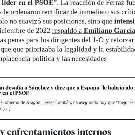
 líder en el PSOE
”. La reacción de Ferraz fu
és
le ordenaron rectificar de inmediato
sus críti
lo no suavizó sus posiciones, sino que
intensi
diciembre de 2022
respaldó a
Emiliano Garcí
s penas para los dirigentes del 1-O y reforzar
ue que priorizaba la legalidad y la estabilida
omplacencia política y las necesidades
n desafía a Sánchez y dice que a España "le habría ido
er en el PSOE
el Gobierno de Aragón, Javier Lambán, ha asegurado hoy que "mejor le
si […]
 y enfrentamientos internos