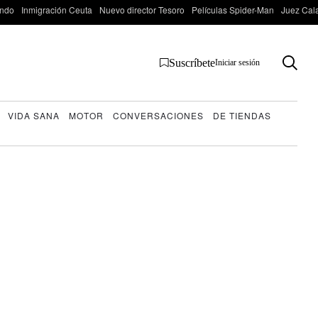
ondo
Inmigración Ceuta
Nuevo director Tesoro
Películas Spider-Man
Juez Cal
Suscríbete
Iniciar sesión
VIDA SANA
MOTOR
CONVERSACIONES
DE TIENDAS