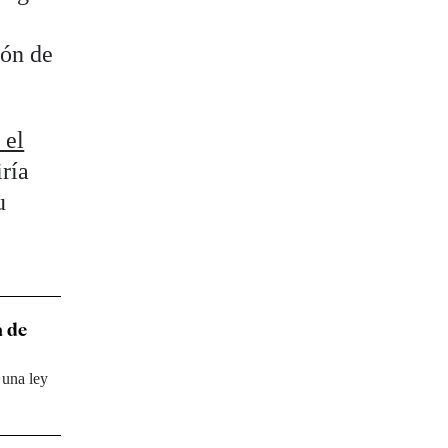
ión de
 el
iría
u
a de
 una ley