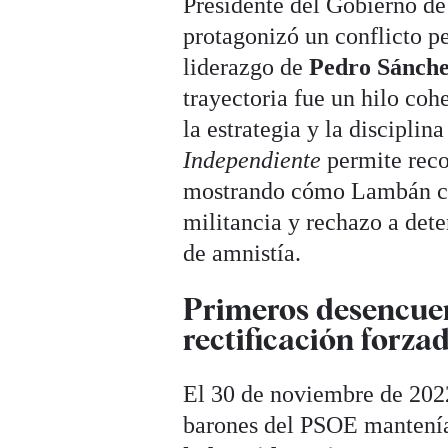
Presidente del Gobierno d
protagonizó un conflicto pe
liderazgo de
Pedro Sánch
trayectoria fue un hilo coh
la estrategia y la disciplin
Independiente
permite reco
mostrando cómo Lambán com
militancia y rechazo a det
de amnistía.
Primeros desencuent
rectificación forza
El 30 de noviembre de 20
barones del PSOE mantenían