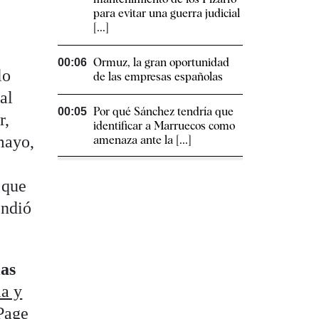
para evitar una guerra judicial
[...]
Ormuz, la gran oportunidad
00:06
lo
de las empresas españolas
al
Por qué Sánchez tendría que
00:05
r,
identificar a Marruecos como
mayo,
amenaza ante la [...]
 que
endió
las
la y
Page