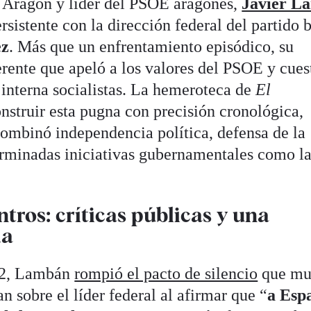
e Aragón y líder del PSOE aragonés,
Javier L
rsistente con la dirección federal del partido b
ez
. Más que un enfrentamiento episódico, su
erente que apeló a los valores del PSOE y cues
a interna socialistas. La hemeroteca de
El
nstruir esta pugna con precisión cronológica,
binó independencia política, defensa de la
erminadas iniciativas gubernamentales como la
ros: críticas públicas y una
da
22, Lambán
rompió el pacto de silencio
que mu
 sobre el líder federal al afirmar que “
a Esp