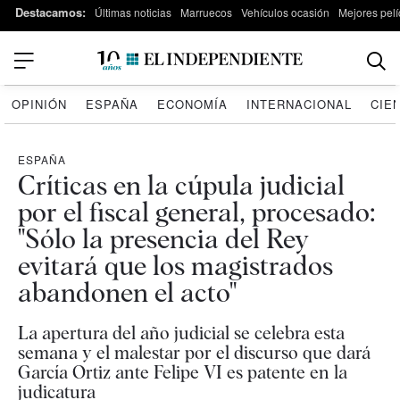
Destacamos:
Últimas noticias
Marruecos
Vehículos ocasión
Mejores pelí
OPINIÓN
ESPAÑA
ECONOMÍA
INTERNACIONAL
CIE
ESPAÑA
Críticas en la cúpula judicial
por el fiscal general, procesado:
"Sólo la presencia del Rey
evitará que los magistrados
abandonen el acto"
La apertura del año judicial se celebra esta
semana y el malestar por el discurso que dará
García Ortiz ante Felipe VI es patente en la
judicatura