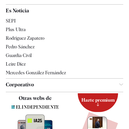
España
Es Noticia
Economía
SEPI
Internacional
Plus Ultra
Gente
Rodríguez Zapatero
Televisión
Pedro Sánchez
Tendencias
Guardia Civil
Leire Díez
Mercedes González Fernández
Corporativo
Contacto
Otras webs de
Hazte premium
Suscripción
Newsletter
Apps