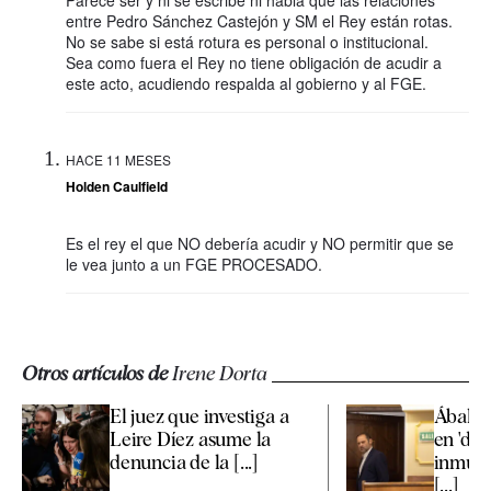
Parece ser y ni se escribe ni habla que las relaciones
entre Pedro Sánchez Castejón y SM el Rey están rotas.
No se sabe si está rotura es personal o institucional.
Sea como fuera el Rey no tiene obligación de acudir a
este acto, acudiendo respalda al gobierno y al FGE.
HACE 11 MESES
Holden Caulfield
Es el rey el que NO debería acudir y NO permitir que se
le vea junto a un FGE PROCESADO.
Otros artículos de
Irene Dorta
El juez que investiga a
Ábalos
Leire Díez asume la
en 'des
denuncia de la [...]
inmueb
[...]