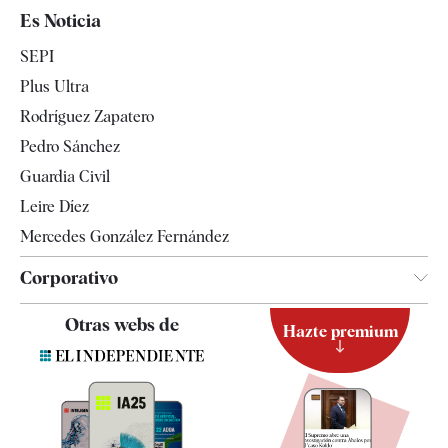
España
Es Noticia
Economía
SEPI
Internacional
Plus Ultra
Gente
Rodríguez Zapatero
Televisión
Pedro Sánchez
Tendencias
Guardia Civil
Leire Díez
Mercedes González Fernández
Corporativo
Contacto
Otras webs de
Hazte premium
Suscripción
Newsletter
Apps
Quiénes somos