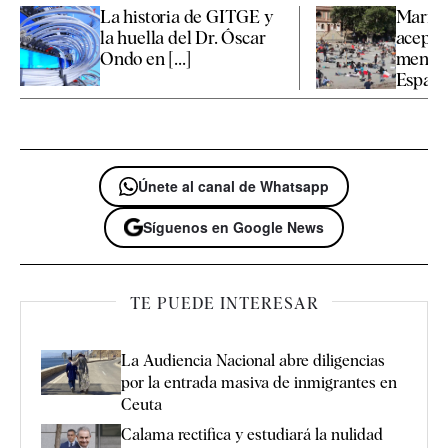
La historia de GITGE y
Marrue
la huella del Dr. Óscar
aceptar
Ondo en [...]
menore
España 
Únete al canal de Whatsapp
Síguenos en Google News
TE PUEDE INTERESAR
La Audiencia Nacional abre diligencias
por la entrada masiva de inmigrantes en
Ceuta
Calama rectifica y estudiará la nulidad