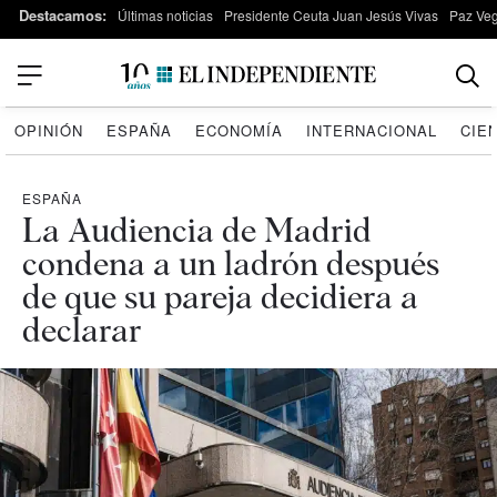
Destacamos:
Últimas noticias
Presidente Ceuta Juan Jesús Vivas
Paz Ve
OPINIÓN
ESPAÑA
ECONOMÍA
INTERNACIONAL
CIE
ESPAÑA
La Audiencia de Madrid
condena a un ladrón después
de que su pareja decidiera a
declarar